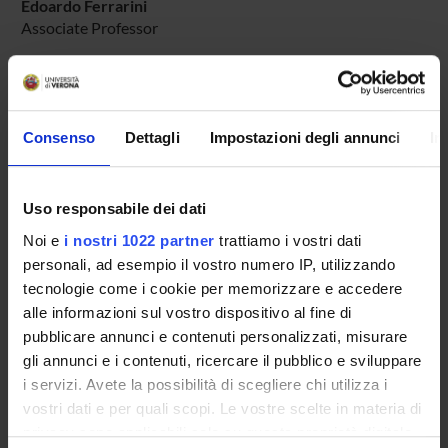
Edoardo Ferrarini
Associate Professor
Giorgio Fossaluzza
Full Professor
Consenso
Dettagli
Impostazioni degli annunci
In
RESEARCH AREAS INVOLVED IN THE PROJECT
Storia dell'arte
Uso responsabile dei dati
History of art and architecture
Noi e
i nostri 1022 partner
trattiamo i vostri dati
personali, ad esempio il vostro numero IP, utilizzando
tecnologie come i cookie per memorizzare e accedere
alle informazioni sul vostro dispositivo al fine di
pubblicare annunci e contenuti personalizzati, misurare
ACTIVITIES
gli annunci e i contenuti, ricercare il pubblico e sviluppare
i servizi. Avete la possibilità di scegliere chi utilizza i
RESEARCH AREAS
vostri dati e per quali scopi. Le vostre scelte in materia di
privacy sono applicabili solo su questa proprietà digitale
RESEARCH GROUPS