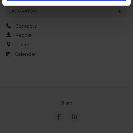
analizzare il nostro traffico. Condividiamo inoltre
informazioni sul modo in cui utilizzi il nostro sito con i
LABORATORI
nostri partner che si occupano di analisi dei dati web,
pubblicità e social media, i quali potrebbero combinarle
Contacts
con altre informazioni che hai fornito loro o che hanno
People
raccolto dal tuo utilizzo dei loro servizi.
Places
Calendar
Share