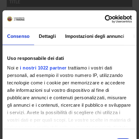
TITLE
Presentazione: L’inedita professionalità del teatro di società 
Un poeta di compagnia "sui generis". L'attività teatrale di Fr
Consenso
Dettagli
Impostazioni degli annunci
In
Recitazione naturale e interpreti femminili nel Teatro di soci
Journalism and Theatre in the Age of Enlightenment: Elisabet
Uso responsabile dei dati
Osservazioni critiche di Francesco Albergati Capacelli sul teat
Noi e
i nostri 1022 partner
trattiamo i vostri dati
Premessa
personali, ad esempio il vostro numero IP, utilizzando
tecnologie come i cookie per memorizzare e accedere
Teatro a Bologna tra villeggiatura e accademie: questioni di pr
alle informazioni sul vostro dispositivo al fine di
Teatro e carteggi nel Sei-Settecento: da Aurelio Amalteo a Me
pubblicare annunci e contenuti personalizzati, misurare
gli annunci e i contenuti, ricercare il pubblico e sviluppare
Carlo Coralli: dalle scene filodrammatiche alla Comédie Itali
i servizi. Avete la possibilità di scegliere chi utilizza i
vostri dati e per quali scopi. Le vostre scelte in materia di
La professionalità rappresentativa nel “théâtre de société” di
privacy sono applicabili solo su questa proprietà digitale
Teoria e prassi tragica di Saverio Bettinelli: corollari veronesi
in cui avete effettuato le vostre scelte. È possibile
Selezione