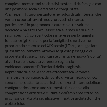
complessi meccanismi celebrativi, sostenuti da famiglie con
una posizione sociale ereditata o conquistata.
Anche per il futuro, pertanto, è nel solco di tali interessi che
verranno portati avanti nuovi progetti di ricerca. In
particolare, è in programma la curatela di un volume
dedicato a palazzo Forti (associata alla stesura di alcuni
saggi specifici), con particolare interesse per la famiglia
fondatrice (gli Emilei) e per la famiglia che ne divenne
proprietaria nel corso del XIX secolo (i Forti), a suggellare
quasi simbolicamente, attraverso questo passaggio di
proprietà, il susseguirsi di casate di antica e nuova “nobiltà”
al vertice della società veronese, segnando
emblematicamente l’affacciarsi della borghesia
imprenditoriale nella società ottocentesca veronese.
Tali ricerche, comunque, dal punto di vista metodologico,
sono sempre attente ad aprirsi su orizzonti interdisciplinari,
configurandosi come uno strumento funzionale alla
comprensione artistica e culturale dell’ambiente cittadino
in cui sono maturate significative iniziative architettoniche
e pittoriche.