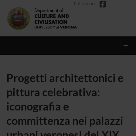
Follow on
Toggl
Progetti architettonici e
pittura celebrativa:
iconografia e
committenza nei palazzi
urbani veronesi del XIX