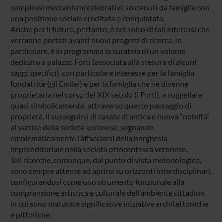
complessi meccanismi celebrativi, sostenuti da famiglie con
una posizione sociale ereditata o conquistata.
Anche per il futuro, pertanto, è nel solco di tali interessi che
verranno portati avanti nuovi progetti di ricerca. In
particolare, è in programma la curatela di un volume
dedicato a palazzo Forti (associata alla stesura di alcuni
saggi specifici), con particolare interesse per la famiglia
fondatrice (gli Emilei) e per la famiglia che ne divenne
proprietaria nel corso del XIX secolo (i Forti), a suggellare
quasi simbolicamente, attraverso questo passaggio di
proprietà, il susseguirsi di casate di antica e nuova “nobiltà”
al vertice della società veronese, segnando
emblematicamente l’affacciarsi della borghesia
imprenditoriale nella società ottocentesca veronese.
Tali ricerche, comunque, dal punto di vista metodologico,
sono sempre attente ad aprirsi su orizzonti interdisciplinari,
configurandosi come uno strumento funzionale alla
comprensione artistica e culturale dell’ambiente cittadino
in cui sono maturate significative iniziative architettoniche
e pittoriche.