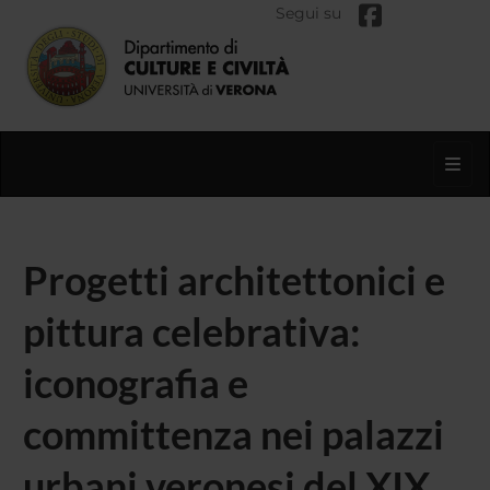
Segui su
Toggl
Progetti architettonici e
pittura celebrativa:
iconografia e
committenza nei palazzi
urbani veronesi del XIX