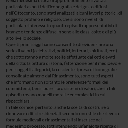
Nella medesima ottica di approfondimento rivolta a
particolari aspetti dell’iconografia e del gusto diffusi
nell’Ottocento, sono stati analizzati alcuni lavori pittorici, di
soggetto profano e religioso, che si sono rivelati di
particolare interesse in quanto episodi rappresentativi di
istanze e tendenze diffuse in seno alle classi colte e di più
alto livello sociale.
Questi primi saggi hanno consentito di evidenziare una
serie di valori (celebrativi, politici, letterari, spirituali, ecc.)
che sottostanno a molte scelte effettuate dai ceti elevati
della città: la pittura di storia, l’attenzione per il medioevo e
per i soggetti allegorici, la cosciente ripresa di iconografie
consolidate almeno dal Rinascimento, sono tutti aspetti
che informano non soltanto le preferenze formali dei
committenti, bensì pure i loro sistemi di valori, che in tali
episodi trovano modelli morali e encomiastici in cui
rispecchiarsi.
In tale cornice, pertanto, anche la scelta di costruire o
rinnovare edifici residenziali secondo uno stile che rievoca
formule medievali e rinascimentali si inserisce nel
medesimo processo, sottintendendo un’analoga ricerca di