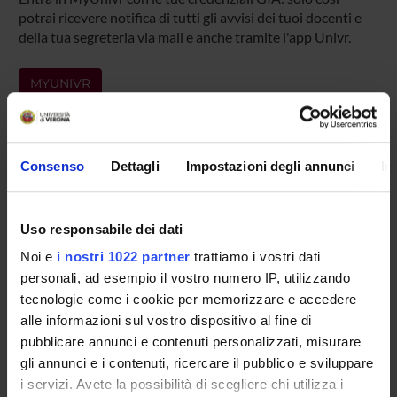
potrai ricevere notifica di tutti gli avvisi dei tuoi docenti e
della tua segreteria via mail e anche tramite l'app Univr.
MYUNIVR
Presentazione
Consenso
Dettagli
Impostazioni degli annunci
In
Come iscriversi
Preparati con Univr
Uso responsabile dei dati
Conoscenze iniziali - Saperi Minimi (OFA)
Insegnamenti
Noi e
i nostri 1022 partner
trattiamo i vostri dati
Calendario didattico
personali, ad esempio il vostro numero IP, utilizzando
tecnologie come i cookie per memorizzare e accedere
Orario lezioni
alle informazioni sul vostro dispositivo al fine di
Piani didattici
pubblicare annunci e contenuti personalizzati, misurare
Calendario esami
gli annunci e i contenuti, ricercare il pubblico e sviluppare
Bacheca avvisi
i servizi. Avete la possibilità di scegliere chi utilizza i
Proposte tesi e stage