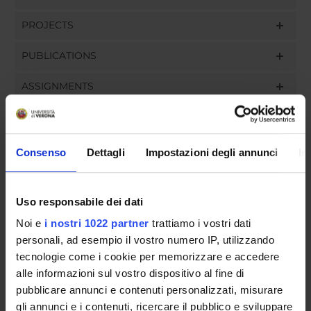
PROJECTS
PUBLICATIONS
ASSIGNMENTS
Consenso
Dettagli
Impostazioni degli annunci
In
ORGANISATION
GOVERNANCE
Uso responsabile dei dati
COMMITTEES
Noi e
i nostri 1022 partner
trattiamo i vostri dati
personali, ad esempio il vostro numero IP, utilizzando
DEPARTMENT ADMINISTRATION OFFICES
tecnologie come i cookie per memorizzare e accedere
alle informazioni sul vostro dispositivo al fine di
STUDENT ADMINISTRATION OFFICES
pubblicare annunci e contenuti personalizzati, misurare
gli annunci e i contenuti, ricercare il pubblico e sviluppare