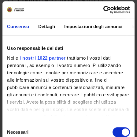
patrimonio culturale e alla pratica della ricerca
archeologica; accessibilità al patrimonio.
Addressees
Famiglie; Studenti; Adolescenti; Ragazzi (8-14 anni);
Consenso
Dettagli
Impostazioni degli annunci
In
Anziani; Adulti; Bambini (3-7 anni)
Prevalent Category
Organizzazione di iniziative di valorizzazione,
Uso responsabile dei dati
consultazione e condivisione della ricerca: Organizzazione
Noi e
i nostri 1022 partner
trattiamo i vostri dati
di iniziative di valorizzazione, consultazione e condivisione
personali, ad esempio il vostro numero IP, utilizzando
della ricerca
tecnologie come i cookie per memorizzare e accedere
alle informazioni sul vostro dispositivo al fine di
pubblicare annunci e contenuti personalizzati, misurare
Sustainable Development Goals - SDGs
gli annunci e i contenuti, ricercare il pubblico e sviluppare
i servizi. Avete la possibilità di scegliere chi utilizza i
Questa iniziativa contribuisce al perseguimento degli
vostri dati e per quali scopi. Le vostre scelte in materia di
Obiettivi di Sviluppo Sostenibile dell'Agenda 2030
privacy sono applicabili solo su questa proprietà digitale
dell'ONU
.
in cui avete effettuato le vostre scelte. È possibile
Maggiori informazioni su
www.univr.it/sostenibilita
Selezione
modificare o revocare il proprio consenso in qualsiasi
Necessari
del