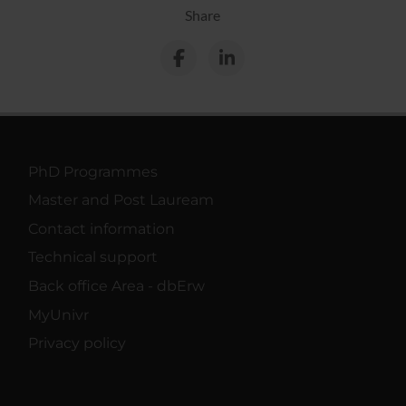
Share
PhD Programmes
Master and Post Lauream
Contact information
Technical support
Back office Area - dbErw
MyUnivr
Privacy policy