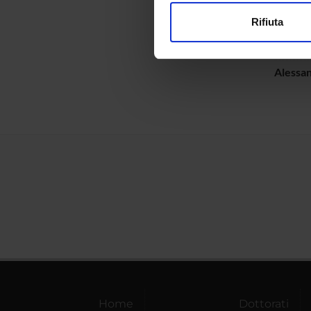
modificare o ritirare il tuo 
PART
Rifiuta
Utilizziamo i cookie per perso
Alessan
nostro traffico. Condividiamo 
di analisi dei dati web, pubbl
Alessa
che hanno raccolto dal tuo uti
Home
Dottorati