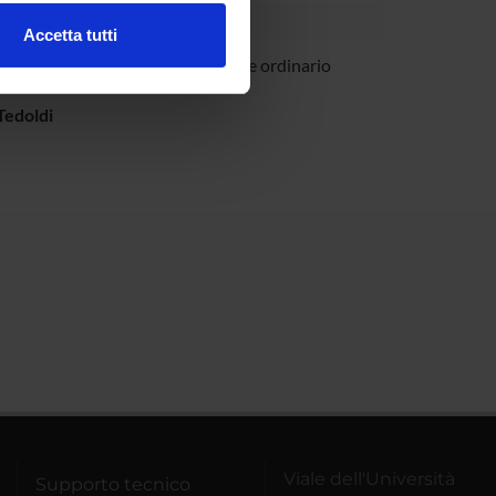
Accetta tutti
l media e per analizzare il
olo Romagnani
Professore ordinario
ostri partner che si occupano
azioni che hai fornito loro o
Tedoldi
Viale dell'Università
Supporto tecnico