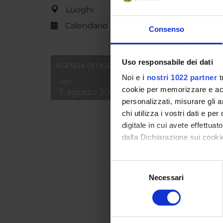
luogo di
Luoghi
In prim
passaggi
Calendario
Consenso
delle ""
delle di
commerci
Uso responsabile dei dati
AGENDA DI OGGI
del ruol
permeabi
Noi e
i nostri 1022 partner
t
ven
ricerca,
cookie per memorizzare e acce
7 agosto 2026
le istit
personalizzati, misurare gli an
integraz
chi utilizza i vostri dati e pe
percorsi
digitale in cui avete effettua
dalla Dichiarazione sui cookie
ENTI
Con il tuo consenso, vorrem
Selezione
Ministe
raccogliere informazi
Necessari
del
dell'Un
Identificare il tuo di
consenso
Ricerc
digitali).
Approfondisci come vengono el