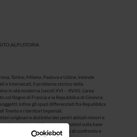
TO;ALPI;STORIA
erona, Torino, Milano, Padova e Udine, intende
i e intersecati, il problema storico della
pino in età moderna (secoli XVI – XVIII). L’area
to col Regno di Francia e la Repubblica di Ginevra;
 soggetti; infine gli spazi differenziati fra Repubblica
i Trento e i territori imperiali.
teri originari e distintivi dei centri abitati minori e
la regione alpina e delinearne le funzioni sulla base
di demarcazione e in quanto terreno di confronto e