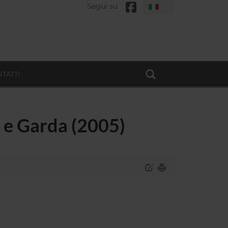
Segui su
TATTI
ge e Garda (2005)