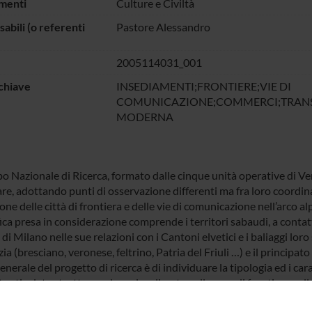
menti
Culture e Civiltà
abili (o referenti
Pastore Alessandro
2005114031_001
chiave
INSEDIAMENTI;FRONTIERE;VIE DI
COMUNICAZIONE;COMMERCI;TRANSI
MODERNA
po Nazionale di Ricerca, formato dalle cinque unità operative di V
re, adottando punti di osservazione differenti ma fra loro coordinat
ne delle città di frontiera e delle vie di comunicazione nell’arco al
ica presa in considerazione comprende i territori sabaudi, a contat
 di Milano nelle sue relazioni con i Cantoni elvetici e i baliaggi loro
ia (bresciano, veronese, feltrino, Patria del Friuli …) e il principato d
nerale del progetto di ricerca è di individuare la tipologia ed i carat
ù articolate strutture urbane localizzate nelle aree di frontiera nel
uplicità di concetto di frontiera in quanto linea di separazione e 