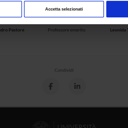
consenso in qualsiasi momento dalla Dichiarazione sui cookie.
ECIPANTI AL PROGETTO
Accetta selezionati
nalizzare contenuti ed annunci, per fornire funzionalità dei socia
dro Arcangeli
Cultore della materia
Gian Pa
inoltre informazioni sul modo in cui utilizzi il nostro sito con i n
icità e social media, i quali potrebbero combinarle con altre inform
ndro Pastore
Professore emerito
Leonida 
lizzo dei loro servizi.
Condividi