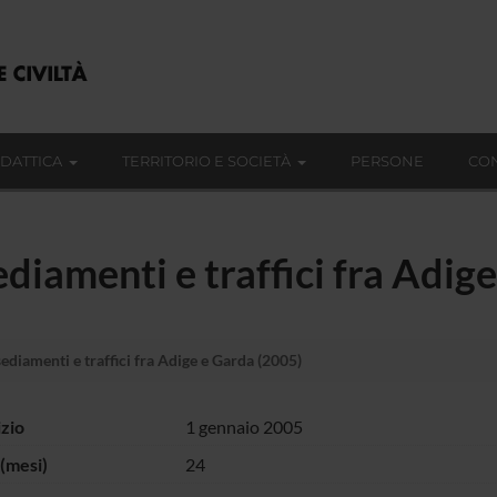
IDATTICA
TERRITORIO E SOCIETÀ
PERSONE
CON
nsediamenti e traffici fra Adi
nsediamenti e traffici fra Adige e Garda (2005)
izio
1 gennaio 2005
(mesi)
24