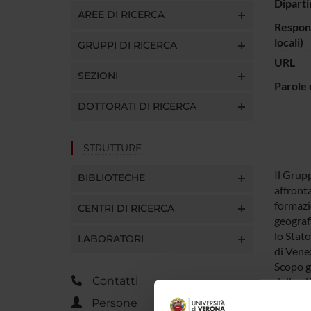
Diparti
AREE DI RICERCA
Respons
locali)
GRUPPI DI RICERCA
URL
SEZIONI
Parole 
DOTTORATI DI RICERCA
STRUTTURE
Il Grup
BIBLIOTECHE
affronta
formazio
CENTRI DI RICERCA
geograf
lo Stato
LABORATORI
di Venez
Scopo ge
Contatti
delle pi
di una d
Persone