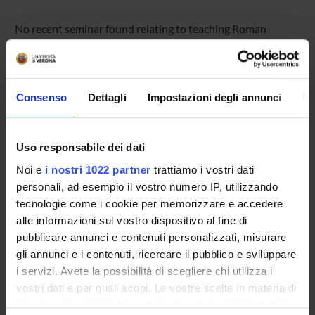
No recent seminar found relating to teaching Roman
History I - LM.
Consenso
Dettagli
Impostazioni degli annunci
In
STUDYING
COURSES
Uso responsabile dei dati
PHD PROGRAMMES AND POSTGRADUATE
Noi e
i nostri 1022 partner
trattiamo i vostri dati
TRAINING
personali, ad esempio il vostro numero IP, utilizzando
tecnologie come i cookie per memorizzare e accedere
Contacts
alle informazioni sul vostro dispositivo al fine di
pubblicare annunci e contenuti personalizzati, misurare
People
gli annunci e i contenuti, ricercare il pubblico e sviluppare
Places
i servizi. Avete la possibilità di scegliere chi utilizza i
Calendar
vostri dati e per quali scopi. Le vostre scelte in materia di
privacy sono applicabili solo su questa proprietà digitale