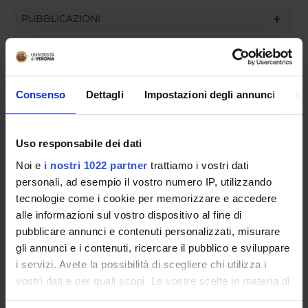
PUBBLICAZIONI
INCARICHI
Consenso
Dettagli
Impostazioni degli annunci
In
ORGANIZZAZIONE
Uso responsabile dei dati
GOVERNANCE
Noi e
i nostri 1022 partner
trattiamo i vostri dati
personali, ad esempio il vostro numero IP, utilizzando
COMMISSIONI
tecnologie come i cookie per memorizzare e accedere
UFFICI E STRUTTURE DI SERVIZIO
alle informazioni sul vostro dispositivo al fine di
pubblicare annunci e contenuti personalizzati, misurare
SERVIZI DI SEGRETERIA STUDENTI
gli annunci e i contenuti, ricercare il pubblico e sviluppare
i servizi. Avete la possibilità di scegliere chi utilizza i
STRUTTURE DEL DIPARTIMENTO
vostri dati e per quali scopi. Le vostre scelte in materia di
privacy sono applicabili solo su questa proprietà digitale