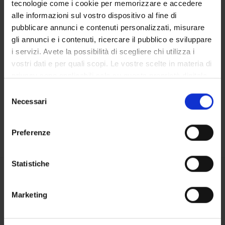
tecnologie come i cookie per memorizzare e accedere
CENTRI
alle informazioni sul vostro dispositivo al fine di
pubblicare annunci e contenuti personalizzati, misurare
LABORATORI
gli annunci e i contenuti, ricercare il pubblico e sviluppare
i servizi. Avete la possibilità di scegliere chi utilizza i
Contatti
vostri dati e per quali scopi. Le vostre scelte in materia di
Persone
privacy sono applicabili solo su questa proprietà digitale
Luoghi
in cui avete effettuato le vostre scelte. È possibile
Selezione
modificare o revocare il proprio consenso in qualsiasi
Calendario
Necessari
del
momento dalla Dichiarazione sui cookie o facendo clic
consenso
sull'icona di attivazione della privacy.
Preferenze
Con il tuo consenso, vorremmo anche:
raccogliere informazioni sulla tua posizione
Statistiche
geografica, con un'approssimazione di qualche
Condividi
metro,
Marketing
Identificare il tuo dispositivo, scansionandolo
attivamente alla ricerca di caratteristiche specifiche
(impronte digitali).