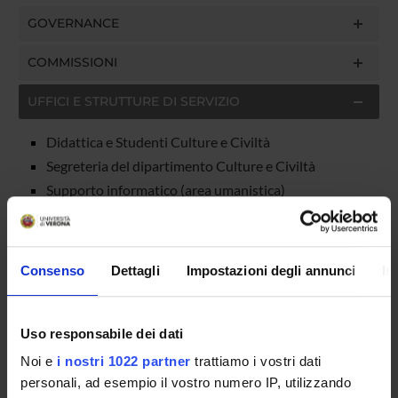
GOVERNANCE
COMMISSIONI
UFFICI E STRUTTURE DI SERVIZIO
Didattica e Studenti Culture e Civiltà
Segreteria del dipartimento Culture e Civiltà
Supporto informatico (area umanistica)
Squadre di emergenza del Dipartimento di Culture
e Civiltà
Consenso
Dettagli
Impostazioni degli annunci
In
SERVIZI DI SEGRETERIA STUDENTI
STRUTTURE DEL DIPARTIMENTO
Uso responsabile dei dati
Noi e
i nostri 1022 partner
trattiamo i vostri dati
BIBLIOTECHE
personali, ad esempio il vostro numero IP, utilizzando