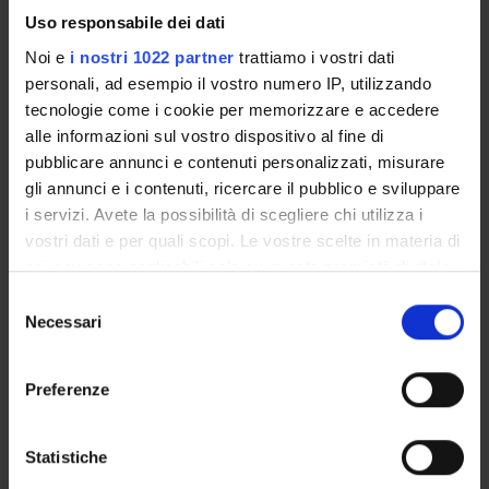
Archaeology, archaeometry, landscape archaeology
Uso responsabile dei dati
Noi e
i nostri 1022 partner
trattiamo i vostri dati
personali, ad esempio il vostro numero IP, utilizzando
SEZIONI
tecnologie come i cookie per memorizzare e accedere
Arti e Geografie
alle informazioni sul vostro dispositivo al fine di
pubblicare annunci e contenuti personalizzati, misurare
gli annunci e i contenuti, ricercare il pubblico e sviluppare
Allegati
i servizi. Avete la possibilità di scegliere chi utilizza i
vostri dati e per quali scopi. Le vostre scelte in materia di
Allegati
privacy sono applicabili solo su questa proprietà digitale
locandina_campagna_2019
(pdf, en, 185 KB, 01/11/19)
in cui avete effettuato le vostre scelte. È possibile
Selezione
modificare o revocare il proprio consenso in qualsiasi
Necessari
del
momento dalla Dichiarazione sui cookie o facendo clic
consenso
sull'icona di attivazione della privacy.
Preferenze
Con il tuo consenso, vorremmo anche:
ATTIVITÀ
raccogliere informazioni sulla tua posizione
Statistiche
AREE DI RICERCA
geografica, con un'approssimazione di qualche