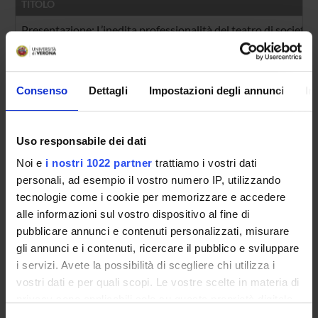
TITOLO
Presentazione: L’inedita professionalità del teatro di società 
Un poeta di compagnia "sui generis". L'attività teatrale di Fr
Recitazione naturale e interpreti femminili nel Teatro di soci
Consenso
Dettagli
Impostazioni degli annunci
In
Journalism and Theatre in the Age of Enlightenment: Elisabet
Osservazioni critiche di Francesco Albergati Capacelli sul teat
Uso responsabile dei dati
Noi e
i nostri 1022 partner
trattiamo i vostri dati
Premessa
personali, ad esempio il vostro numero IP, utilizzando
Teatro a Bologna tra villeggiatura e accademie: questioni di pr
tecnologie come i cookie per memorizzare e accedere
alle informazioni sul vostro dispositivo al fine di
Teatro e carteggi nel Sei-Settecento: da Aurelio Amalteo a Me
pubblicare annunci e contenuti personalizzati, misurare
gli annunci e i contenuti, ricercare il pubblico e sviluppare
Carlo Coralli: dalle scene filodrammatiche alla Comédie Itali
i servizi. Avete la possibilità di scegliere chi utilizza i
La professionalità rappresentativa nel “théâtre de société” di
vostri dati e per quali scopi. Le vostre scelte in materia di
privacy sono applicabili solo su questa proprietà digitale
Teoria e prassi tragica di Saverio Bettinelli: corollari veronesi
in cui avete effettuato le vostre scelte. È possibile