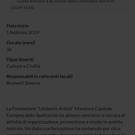
Giulio Romano e gli esordi della Commedia dell’Arte
(1524-1568)
Data inizio
1 febbraio 2019
Durata (mesi)
36
Dipartimenti
Culture e Civiltà
Responsabili (o referenti locali)
Brunetti Simona
La Fondazione “Umberto Artioli” Mantova Capitale
Europea dello Spettacolo da almeno vent’anni si occupa di
attività di organizzazione, promozione e studio in ambito
teatrale. Sin dalla sua formazione ha sostenuto per circa
quindici anni un progetto di ricerca e archiviazione di vaste