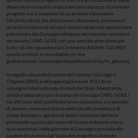
dimensioni sul teatro rinascimentale e barocco. Il cuore del
progetto era la creazione di un archivio informatico
(
Archivio Herla
) che descrivesse i documenti, provenienti
da archivi italiani ed europei, relativi all’attività spettacolare
patrocinata dai Gonzaga nell’epoca del massimo splendore
del ducato (1480-1630), con una speciale attenzione per
tutto ciò che riguardava la Commedia dell’Arte. Dal 2003
questo archivio è consultabile on-line
gratuitamente: (
www.capitalespettacolo.it/ita/ric_gen.asp
).
In seguito alla pubblicazione del volume
I Gonzaga e
l’Impero
(2005) e all’organizzazione nel 2015 di un
convegno internazionale di studi dal titolo
Maestranze,
artisti e apparatori per la scena dei Gonzaga
(1480-1630), i
cui atti sono stati pubblicati l’anno successivo, si è pensato
di avviare una nuova ricerca dedicata alla prefettura di
Giulio Romano e agli esordi della Commedia dell'Arte
prendendo spunto dal lavoro di ricerca elaborato sino a
quel momento. Nelle giornate di Convegno previste allo
scadere di un anno dall'inizio del progetto si intende