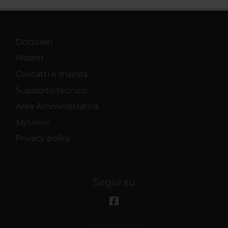
Dottorati
Master
Contatti e mappa
Supporto tecnico
Area Amministrativa
MyUnivr
Privacy policy
Segui su