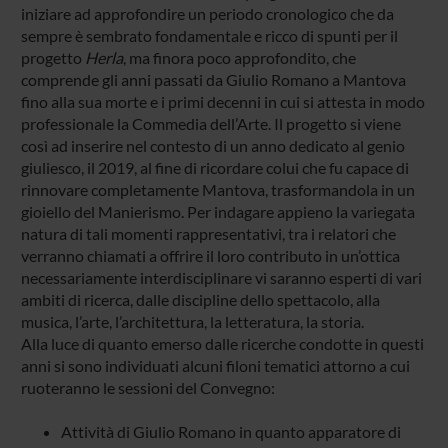
iniziare ad approfondire un periodo cronologico che da
sempre è sembrato fondamentale e ricco di spunti per il
progetto
Herla
, ma finora poco approfondito, che
comprende gli anni passati da Giulio Romano a Mantova
fino alla sua morte e i primi decenni in cui si attesta in modo
professionale la Commedia dell’Arte. Il progetto si viene
così ad inserire nel contesto di un anno dedicato al genio
giuliesco, il 2019, al fine di ricordare colui che fu capace di
rinnovare completamente Mantova, trasformandola in un
gioiello del Manierismo. Per indagare appieno la variegata
natura di tali momenti rappresentativi, tra i relatori che
verranno chiamati a offrire il loro contributo in un’ottica
necessariamente interdisciplinare vi saranno esperti di vari
ambiti di ricerca, dalle discipline dello spettacolo, alla
musica, l’arte, l’architettura, la letteratura, la storia.
Alla luce di quanto emerso dalle ricerche condotte in questi
anni si sono individuati alcuni filoni tematici attorno a cui
ruoteranno le sessioni del Convegno:
Attività di Giulio Romano in quanto apparatore di