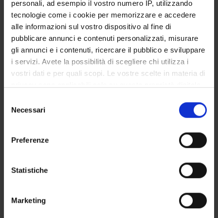
personali, ad esempio il vostro numero IP, utilizzando
tecnologie come i cookie per memorizzare e accedere
alle informazioni sul vostro dispositivo al fine di
PARTECIPANTI AL PROGETTO
pubblicare annunci e contenuti personalizzati, misurare
gli annunci e i contenuti, ricercare il pubblico e sviluppare
Paola Artoni
i servizi. Avete la possibilità di scegliere chi utilizza i
Professore a contratto
vostri dati e per quali scopi. Le vostre scelte in materia di
Simona Brunetti
privacy sono applicabili solo su questa proprietà digitale
Professore associato
in cui avete effettuato le vostre scelte. È possibile
Selezione
modificare o revocare il proprio consenso in qualsiasi
Leonardo Mancini
Necessari
del
momento dalla Dichiarazione sui cookie o facendo clic
consenso
Alessandra Zamperini
sull'icona di attivazione della privacy.
Preferenze
Professore associato
Con il tuo consenso, vorremmo anche:
Elena Zilotti
Cultore della materia
raccogliere informazioni sulla tua posizione
Statistiche
geografica, con un'approssimazione di qualche
metro,
Marketing
Identificare il tuo dispositivo, scansionandolo
AREE DI RICERCA COINVOLTE DAL PROGETTO
attivamente alla ricerca di caratteristiche specifiche