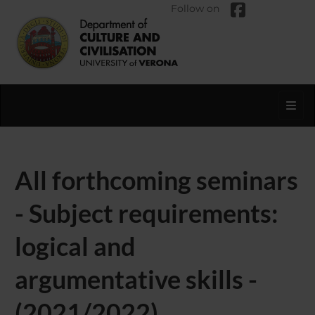
Follow on
Toggl
All forthcoming seminars
- Subject requirements:
logical and
argumentative skills -
(2021/2022)