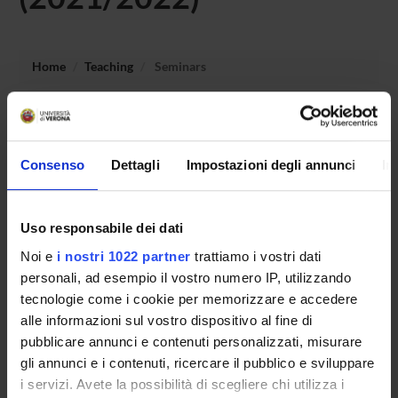
Home
Teaching
Seminars
No recent seminar found relating to teaching Subject
requirements: logical and argumentative skills.
Consenso
Dettagli
Impostazioni degli annunci
In
STUDYING
Uso responsabile dei dati
Noi e
i nostri 1022 partner
trattiamo i vostri dati
COURSES
personali, ad esempio il vostro numero IP, utilizzando
PHD PROGRAMMES AND POSTGRADUATE
tecnologie come i cookie per memorizzare e accedere
TRAINING
alle informazioni sul vostro dispositivo al fine di
pubblicare annunci e contenuti personalizzati, misurare
Contacts
gli annunci e i contenuti, ricercare il pubblico e sviluppare
i servizi. Avete la possibilità di scegliere chi utilizza i
People