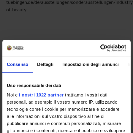
tuebingen.de/de/ausstellungen/sonderausstellungen/industry
of-beauty
ATTACHMENTS
poster
(jpeg, it, 14806 KB, 10/02/26)
Consenso
Dettagli
Impostazioni degli annunci
In
Uso responsabile dei dati
Programme Director
Noi e
i nostri 1022 partner
trattiamo i vostri dati
Dario Calomino
personali, ad esempio il vostro numero IP, utilizzando
Department
tecnologie come i cookie per memorizzare e accedere
Cultures and Civilizations
alle informazioni sul vostro dispositivo al fine di
pubblicare annunci e contenuti personalizzati, misurare
gli annunci e i contenuti, ricercare il pubblico e sviluppare