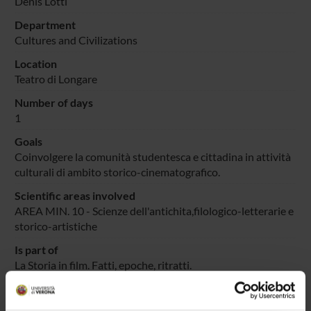
Denis Lotti
Department
Cultures and Civilizations
Location
Teatro di Longare
Number of days
1
Goals
Coinvolgere la comunità studentesca e cittadina in attività
culturali di ambito storico-cinematografico.
Scientific areas involved
AREA MIN. 10 - Scienze dell'antichita,filologico-letterarie e
storico-artistiche
Is part of
La Storia in film. Fatti, epoche, ritratti.
Prevalent Category
Organizzazione di concerti, spettacoli teatrali, rassegne