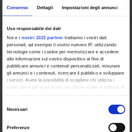
cinematografiche, eventi sportivi, mostre, esposizioni e altri
Consenso
Dettagli
Impostazioni degli annunci
In
eventi di pubblica utilità aperti alla comunità:
Organizzazione di concerti, spettacoli teatrali, rassegne
cinematografiche, eventi sportivi, mostre, esposizioni e altri
Uso responsabile dei dati
eventi di pubblica utilità aperti alla comunità
Noi e
i nostri 1022 partner
trattiamo i vostri dati
personali, ad esempio il vostro numero IP, utilizzando
tecnologie come i cookie per memorizzare e accedere
Sustainable Development Goals - SDGs
alle informazioni sul vostro dispositivo al fine di
Questa iniziativa contribuisce al perseguimento degli
pubblicare annunci e contenuti personalizzati, misurare
Obiettivi di Sviluppo Sostenibile dell'Agenda 2030
gli annunci e i contenuti, ricercare il pubblico e sviluppare
dell'ONU
.
i servizi. Avete la possibilità di scegliere chi utilizza i
Maggiori informazioni su
www.univr.it/sostenibilita
vostri dati e per quali scopi. Le vostre scelte in materia di
privacy sono applicabili solo su questa proprietà digitale
in cui avete effettuato le vostre scelte. È possibile
Selezione
modificare o revocare il proprio consenso in qualsiasi
Necessari
del
momento dalla Dichiarazione sui cookie o facendo clic
consenso
sull'icona di attivazione della privacy.
Preferenze