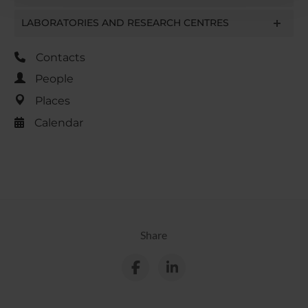
con altre informazioni che hai fornito loro o che hanno
raccolto dal tuo utilizzo dei loro servizi.
LABORATORIES AND RESEARCH CENTRES
Contacts
People
Places
Calendar
Share