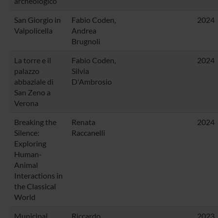
archeologico
San Giorgio in
Fabio Coden
,
2024
Valpolicella
Andrea
Brugnoli
La torre e il
Fabio Coden
,
2024
palazzo
Silvia
abbaziale di
D'Ambrosio
San Zeno a
Verona
Breaking the
Renata
2024
Silence:
Raccanelli
Exploring
Human-
Animal
Interactions in
the Classical
World
Municipal
Riccardo
2023