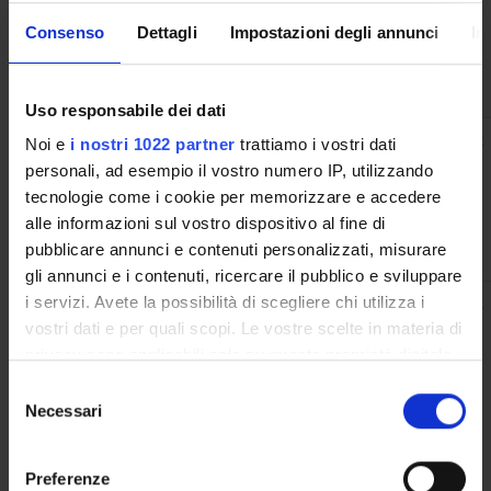
delle
Consenso
Dettagli
Impostazioni degli annunci
In
“Baccanti” di
Hugo von
Hofmannsthal
Uso responsabile dei dati
IRIMeS:
Dario
F.A.R.E. -
2022
Noi e
i nostri 1022 partner
trattiamo i vostri dati
L'Immagine
Calomino
assegnato e
personali, ad esempio il vostro numero IP, utilizzando
romana
gestito dal
tecnologie come i cookie per memorizzare e accedere
imperiale tra
Dipartimento
alle informazioni sul vostro dispositivo al fine di
moneta e
pubblicare annunci e contenuti personalizzati, misurare
scultura
gli annunci e i contenuti, ricercare il pubblico e sviluppare
RESP - The
Dario
2021
i servizi. Avete la possibilità di scegliere chi utilizza i
Roman
Calomino
vostri dati e per quali scopi. Le vostre scelte in materia di
Emperor Seen
privacy sono applicabili solo su questa proprietà digitale
from the
in cui avete effettuato le vostre scelte. È possibile
Selezione
Provinces.
modificare o revocare il proprio consenso in qualsiasi
Necessari
del
Imaging
momento dalla Dichiarazione sui cookie o facendo clic
consenso
Roman Power
sull'icona di attivazione della privacy.
in the Cities of
Preferenze