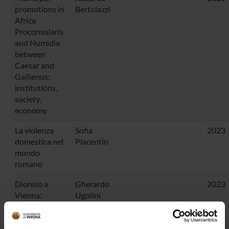
promotions in
Bertolazzi
Africa
Proconsularis
and Numidia
between
Caesar and
Gallienus:
institutions,
society,
economy
La violenza
Sofia
2023
domestica nel
Piacentin
mondo
romano
Dioniso a
Gherardo
2023
Vienna:
Ugolini
edizione,
traduzione e
commento