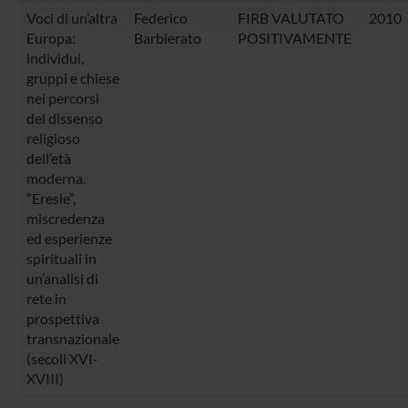
con altre informazioni che hai fornito loro o che hanno
Voci di un’altra
Federico
FIRB VALUTATO
2010
raccolto dal tuo utilizzo dei loro servizi.
Europa:
Barbierato
POSITIVAMENTE
individui,
gruppi e chiese
nei percorsi
del dissenso
religioso
dell’età
moderna.
“Eresie”,
miscredenza
ed esperienze
spirituali in
un’analisi di
rete in
prospettiva
transnazionale
(secoli XVI-
XVIII)