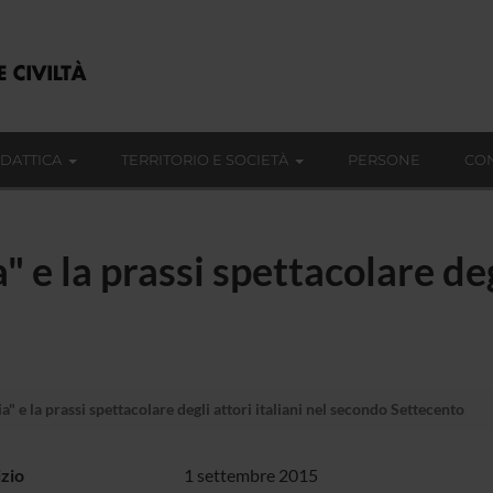
IDATTICA
TERRITORIO E SOCIETÀ
PERSONE
CON
 e la prassi spettacolare degl
" e la prassi spettacolare degli attori italiani nel secondo Settecento
izio
1 settembre 2015