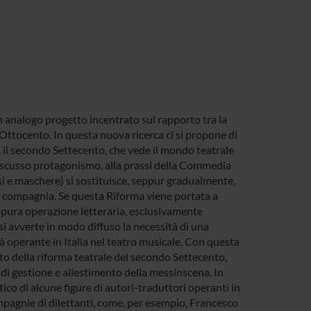
 analogo progetto incentrato sul rapporto tra la
o Ottocento. In questa nuova ricerca ci si propone di
, il secondo Settecento, che vede il mondo teatrale
discusso protagonismo, alla prassi della Commedia
issi e maschere) si sostituisce, seppur gradualmente,
la compagnia. Se questa Riforma viene portata a
 pura operazione letteraria, esclusivamente
, si avverte in modo diffuso la necessità di una
à operante in Italia nel teatro musicale. Con questa
nto della riforma teatrale del secondo Settecento,
 di gestione e allestimento della messinscena. In
tico di alcune figure di autori-traduttori operanti in
mpagnie di dilettanti, come, per esempio, Francesco