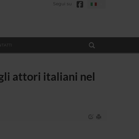
Segui su
TATTI
i attori italiani nel