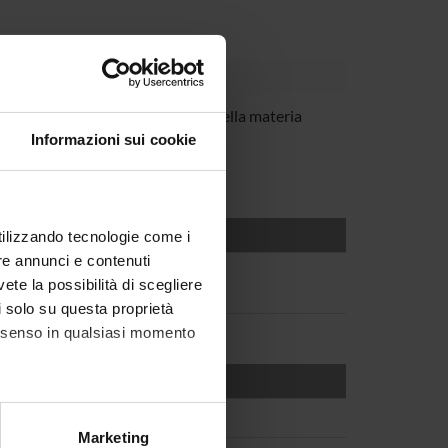
otti
Cultore della materia
Informazioni sui cookie
utilizzando tecnologie come i
re annunci e contenuti
vete la possibilità di scegliere
li solo su questa proprietà
consenso in qualsiasi momento
alche metro,
Marketing