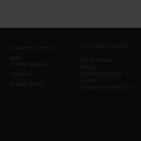
Viale dell'Università
Supporto tecnico
4
Area
37129 Verona
Amministrativa
Partita
IVA01541040232
MyUnivr
Codice
Privacy policy
Fiscale93009870234