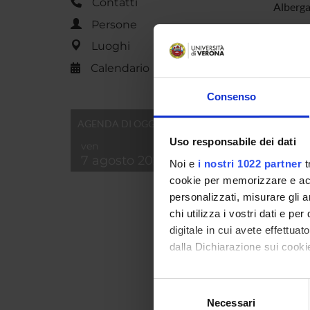
Contatti
Alberga
Persone
Luoghi
PART
Calendario
Simona
Consenso
Andrea
AGENDA DI OGGI
Uso responsabile dei dati
ven
7 agosto 2026
AREE 
Noi e
i nostri 1022 partner
t
cookie per memorizzare e acce
Discip
personalizzati, misurare gli an
Visual
chi utilizza i vostri dati e pe
digitale in cui avete effettua
dalla Dichiarazione sui cookie
SEZIO
Con il tuo consenso, vorrem
Selezione
Arti e
raccogliere informazi
Necessari
del