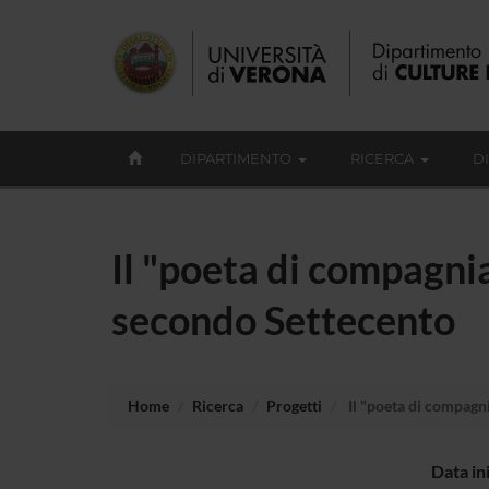
DIPARTIMENTO
RICERCA
D
Il "poeta di compagnia"
secondo Settecento
Home
Ricerca
Progetti
Il "poeta di compagnia
Data in