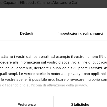
ti Capacelli, Elisabetta Caminer, Alessandro Carli.
ECIPANTI AL PROGETTO
 Brunetti
Professore associato
Elena Zil
Dettagli
Impostazioni degli annunci
 Capuzzo
DI RICERCA COINVOLTE DAL PROGETTO
rattiamo i vostri dati personali, ad esempio il vostro numero IP, 
dere alle informazioni sul vostro dispositivo al fine di pubblica
line dello Spettacolo
nunci e i contenuti, ricercare il pubblico e sviluppare i servizi. A
 and performing arts, design, arts-based research
r quali scopi. Le vostre scelte in materia di privacy sono applicabi
to le vostre scelte. È possibile modificare o revocare il proprio 
 o facendo clic sull'icona di attivazione della privacy.
NI
mo anche:
 Geografie
oni sulla tua posizione geografica, con un'approssimazione di qu
Preferenze
Statistiche