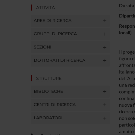
Durata 
ATTIVITÀ
Diparti
AREE DI RICERCA
Respons
locali)
GRUPPI DI RICERCA
SEZIONI
Il prog
figura d
DOTTORATI DI RICERCA
affront
italian
dell’Art
STRUTTURE
una rec
BIBLIOTECHE
compime
confinat
CENTRI DI RICERCA
nuova fi
ricerca 
LABORATORI
non solo
particol
ambito 