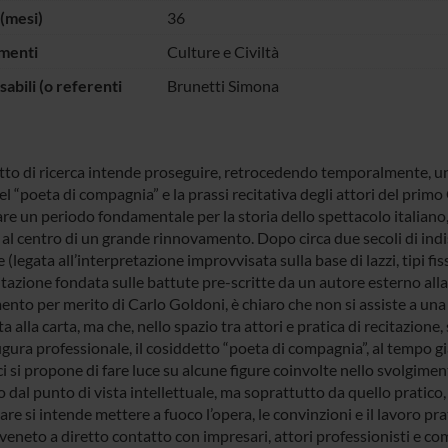
(mesi)
36
menti
Culture e Civiltà
abili (o referenti
Brunetti Simona
etto di ricerca intende proseguire, retrocedendo temporalmente, un
el “poeta di compagnia” e la prassi recitativa degli attori del prim
are un periodo fondamentale per la storia dello spettacolo italiano
o al centro di un grande rinnovamento. Dopo circa due secoli di in
e (legata all’interpretazione improvvisata sulla base di lazzi, tipi f
itazione fondata sulle battute pre-scritte da un autore esterno al
nto per merito di Carlo Goldoni, è chiaro che non si assiste a una
a alla carta, ma che, nello spazio tra attori e pratica di recitazione
gura professionale, il cosiddetto “poeta di compagnia”, al tempo gi
ci si propone di fare luce su alcune figure coinvolte nello svolgime
 dal punto di vista intellettuale, ma soprattutto da quello pratico,
are si intende mettere a fuoco l’opera, le convinzioni e il lavoro pra
veneto a diretto contatto con impresari, attori professionisti e co