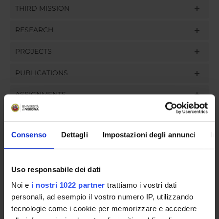
THIRD MISSION
RESEARCH
PROJECTS
PUBLICATIONS
ASSIGNMENTS
Consenso
Dettagli
Impostazioni degli annunci
In
ORGANISATION
GOVERNANCE
Uso responsabile dei dati
Noi e
i nostri 1022 partner
trattiamo i vostri dati
COMMITTEES
personali, ad esempio il vostro numero IP, utilizzando
tecnologie come i cookie per memorizzare e accedere
DEPARTMENT ADMINISTRATION OFFICES