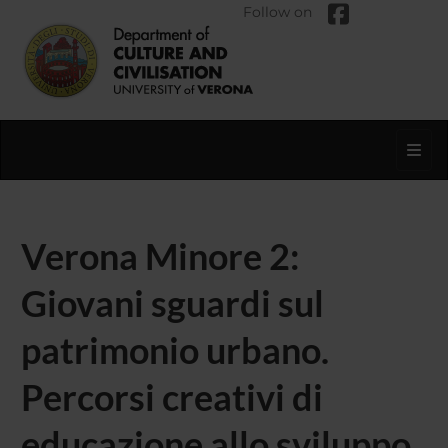
Follow on
Toggl
Verona Minore 2:
Giovani sguardi sul
patrimonio urbano.
Percorsi creativi di
educazione allo sviluppo