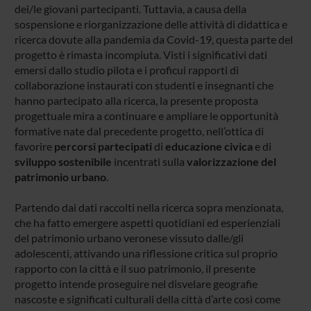
dei/le giovani partecipanti. Tuttavia, a causa della
sospensione e riorganizzazione delle attività di didattica e
ricerca dovute alla pandemia da Covid-19, questa parte del
progetto è rimasta incompiuta. Visti i significativi dati
emersi dallo studio pilota e i proficui rapporti di
collaborazione instaurati con studenti e insegnanti che
hanno partecipato alla ricerca, la presente proposta
progettuale mira a continuare e ampliare le opportunità
formative nate dal precedente progetto, nell’ottica di
favorire
percorsi partecipati
di
educazione civica
e di
sviluppo sostenibile
incentrati sulla
valorizzazione del
patrimonio urbano
.
Partendo dai dati raccolti nella ricerca sopra menzionata,
che ha fatto emergere aspetti quotidiani ed esperienziali
del patrimonio urbano veronese vissuto dalle/gli
adolescenti, attivando una riflessione critica sul proprio
rapporto con la città e il suo patrimonio, il presente
progetto intende proseguire nel disvelare geografie
nascoste e significati culturali della città d’arte così come