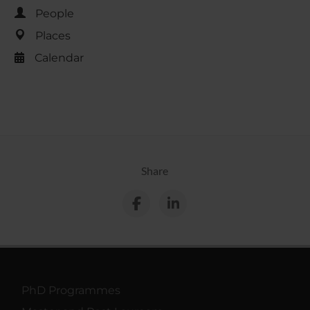
People
Places
Calendar
Share
PhD Programmes