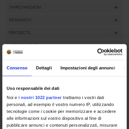
THIRD MISSION
RESEARCH
PROJECTS
ASSIGNMENTS
Consenso
Dettagli
Impostazioni degli annunci
In
ORGANISATION
Uso responsabile dei dati
GOVERNANCE
Noi e
i nostri 1022 partner
trattiamo i vostri dati
COMMITTEES
personali, ad esempio il vostro numero IP, utilizzando
tecnologie come i cookie per memorizzare e accedere
DEPARTMENT ADMINISTRATION OFFICES
alle informazioni sul vostro dispositivo al fine di
pubblicare annunci e contenuti personalizzati, misurare
STUDENT ADMINISTRATION OFFICES