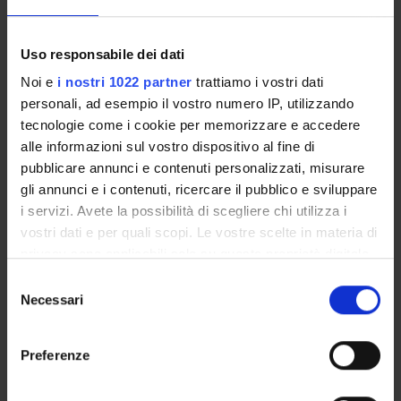
PUBBLICAZIONI
Uso responsabile dei dati
TITOLO
Noi e
i nostri 1022 partner
trattiamo i vostri dati
Crescere e formarsi al tempo del fascismo. Le letture del gio
personali, ad esempio il vostro numero IP, utilizzando
tecnologie come i cookie per memorizzare e accedere
Rimbaud, Lorca, Éluard: tre “fari” del giovane Zanzotto
alle informazioni sul vostro dispositivo al fine di
pubblicare annunci e contenuti personalizzati, misurare
Andrea Zanzotto, Traduzioni trapianti imitazioni, a cura di G
gli annunci e i contenuti, ricercare il pubblico e sviluppare
Per il «Quaderno di traduzioni» di Andrea Zanzotto
i servizi. Avete la possibilità di scegliere chi utilizza i
vostri dati e per quali scopi. Le vostre scelte in materia di
privacy sono applicabili solo su questa proprietà digitale
in cui avete effettuato le vostre scelte. È possibile
Selezione
modificare o revocare il proprio consenso in qualsiasi
Necessari
ATTIVITÀ
del
momento dalla Dichiarazione sui cookie o facendo clic
consenso
AREE DI RICERCA
sull'icona di attivazione della privacy.
Preferenze
GRUPPI DI RICERCA
Con il tuo consenso, vorremmo anche: