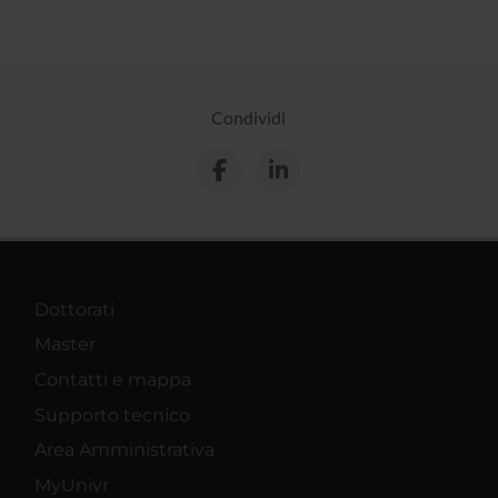
Condividi
Dottorati
Master
Contatti e mappa
Supporto tecnico
Area Amministrativa
MyUnivr