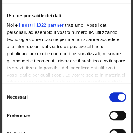
26 ottobre 2022
Citazione bibliografica:
Uso responsabile dei dati
Rizza, Alfredo
, Voce
:ip-ru-uš-ta-aš
in
Hethitisches
Wörterbuch
,
IV: 1 (Lief. 23)
,
Winter
,
2014
,
pp. 73-73
Noi e
i nostri 1022 partner
trattiamo i vostri dati
personali, ad esempio il vostro numero IP, utilizzando
Consulta la scheda completa presente nel
repository
tecnologie come i cookie per memorizzare e accedere
istituzionale della Ricerca di Ateneo
alle informazioni sul vostro dispositivo al fine di
pubblicare annunci e contenuti personalizzati, misurare
gli annunci e i contenuti, ricercare il pubblico e sviluppare
PROGETTI COLLEGATI
i servizi. Avete la possibilità di scegliere chi utilizza i
TITOLO
DIPARTIMENTO
vostri dati e per quali scopi. Le vostre scelte in materia di
Egeo-anatolistica (linea di ricerca)
Dipartimento Culture e C
privacy sono applicabili solo su questa proprietà digitale
in cui avete effettuato le vostre scelte. È possibile
Selezione
modificare o revocare il proprio consenso in qualsiasi
Necessari
<<indietro
del
momento dalla Dichiarazione sui cookie o facendo clic
consenso
sull'icona di attivazione della privacy.
Preferenze
ATTIVITÀ
Con il tuo consenso, vorremmo anche: