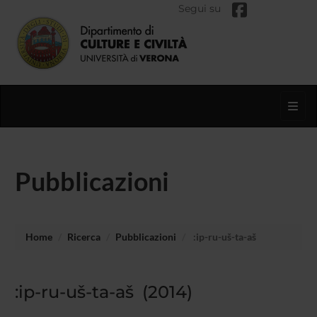
Segui su
Toggl
Pubblicazioni
Home
Ricerca
Pubblicazioni
:ip-ru-uš-ta-aš
:ip-ru-uš-ta-aš (2014)