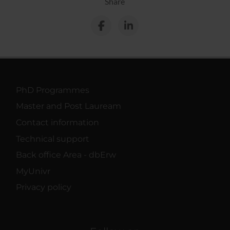
Share
PhD Programmes
Master and Post Lauream
Contact information
Technical support
Back office Area - dbErw
MyUnivr
Privacy policy