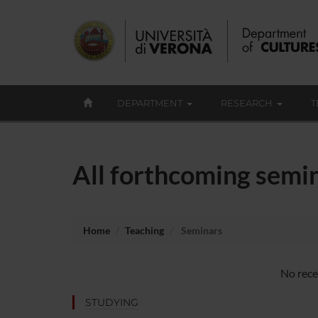
DEPARTMENT
RESEARCH
T
All forthcoming semina
Home
Teaching
Seminars
No recen
STUDYING