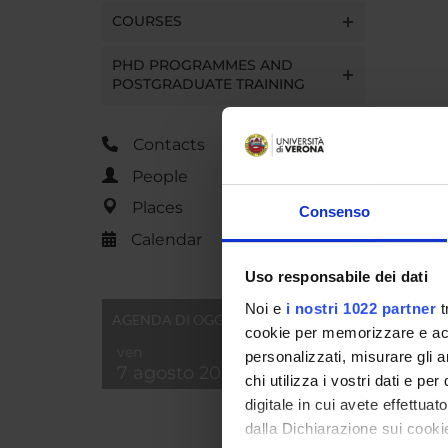
COURSES
PHD PROGRAMMES AND
POSTGRADUATE TRAINING
Contacts
People
Places
Consenso
Calendar
Uso responsabile dei dati
Noi e
i nostri 1022 partner
t
AGENDA DI OGGI
cookie per memorizzare e acce
ven
personalizzati, misurare gli an
7 agosto 2026
chi utilizza i vostri dati e pe
digitale in cui avete effettua
dalla Dichiarazione sui cookie