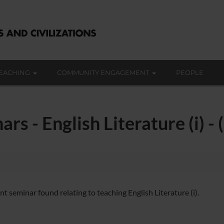
EACHING
COMMUNITY ENGAGEMENT
PEOPLE
rs - English Literature (i) 
t seminar found relating to teaching English Literature (i).