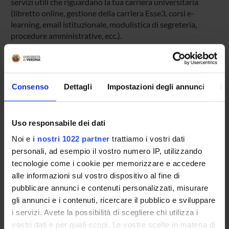
servizi utili che riguardano la tua carriera universitaria
(libretto online, gestione della carriera Esse3, corsi e-
learning, email istituzionale, modulistica di segreteria,
procedure amministrative, ecc.).
Entra in MyUnivr con le tue credenziali GIA: solo così
potrai ricevere notifica di tutti gli avvisi dei tuoi docenti e
della tua segreteria via mail e anche tramite l'app Univr.
Consenso
Dettagli
Impostazioni degli annunci
In
MYUNIVR
Uso responsabile dei dati
Noi e
i nostri 1022 partner
trattiamo i vostri dati
Presentazione
personali, ad esempio il vostro numero IP, utilizzando
Come iscriversi
tecnologie come i cookie per memorizzare e accedere
Insegnamenti
alle informazioni sul vostro dispositivo al fine di
Calendario didattico
pubblicare annunci e contenuti personalizzati, misurare
Orario lezioni
gli annunci e i contenuti, ricercare il pubblico e sviluppare
Piani didattici
i servizi. Avete la possibilità di scegliere chi utilizza i
Calendario esami
vostri dati e per quali scopi. Le vostre scelte in materia di