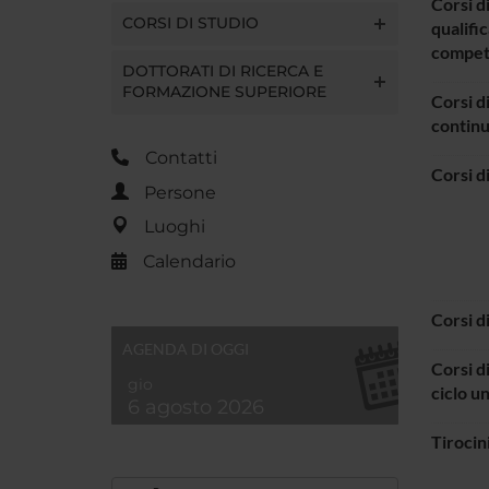
Corsi d
CORSI DI STUDIO
qualifi
compe
DOTTORATI DI RICERCA E
FORMAZIONE SUPERIORE
Corsi d
contin
Contatti
Corsi d
Persone
Luoghi
Calendario
Corsi d
AGENDA DI OGGI
Corsi d
gio
ciclo u
6 agosto 2026
Tirocin