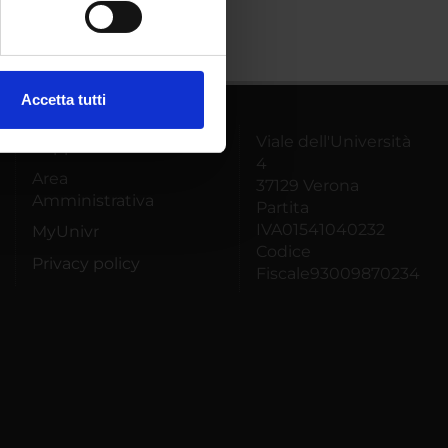
ezione dettagli
. Puoi
Accetta tutti
l media e per analizzare il
Viale dell'Università
ostri partner che si occupano
Supporto tecnico
4
azioni che hai fornito loro o
Area
37129 Verona
Amministrativa
Partita
IVA01541040232
MyUnivr
Codice
Privacy policy
Fiscale93009870234