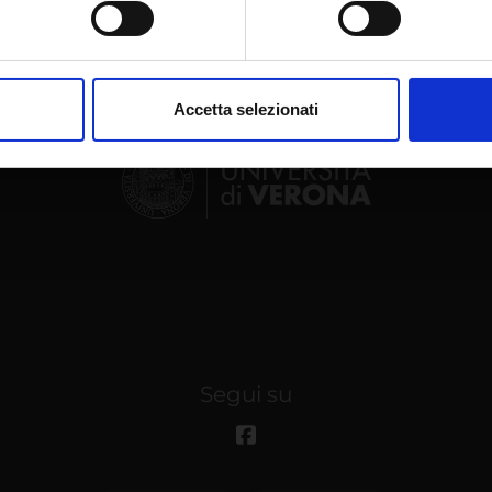
aborati i tuoi dati personali e imposta le tue preferenze nella
s
consenso in qualsiasi momento dalla Dichiarazione sui cookie.
Accetta selezionati
nalizzare contenuti ed annunci, per fornire funzionalità dei socia
inoltre informazioni sul modo in cui utilizzi il nostro sito con i n
icità e social media, i quali potrebbero combinarle con altre inform
lizzo dei loro servizi.
Segui su