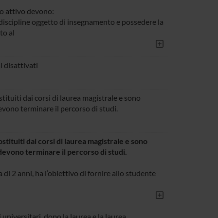
ivo attivo devono:
 discipline oggetto di insegnamento e possedere la
to al
i disattivati
ostituiti dai corsi di laurea magistrale e sono
devono terminare il percorso di studi.
sostituiti dai corsi di laurea magistrale e sono
 devono terminare il percorso di studi.
a di 2 anni, ha l’obiettivo di fornire allo studente
udi universitari, dopo la laurea e la laurea