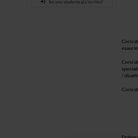
Sei uno studente già iscritto?
Corsi di
esaurim
Corsi d
special
/ disatt
Corsi d
Dottora