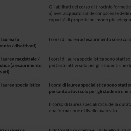
Gli abilitati del corso di tirocinio format
a) aver acquisito solide conoscenze delle
capacità di proporle nel modo più adegua
 laurea (a
I corsi di laurea ad esaurimento sono cors
ento / disattivati)
i laurea magistrale /
I corsi di laurea specialistica sono stati s
istica (a esaurimento
pertanto attivi solo per gli studenti che 
ivati)
i laurea specialistica
I corsi di laurea specialistica sono stati 
pertanto attivi solo per gli studenti che
Il corso di laurea specialistica, della durat
una formazione di livello avanzato
ti di ricerca
Il dottorato di ricerca è il III livello di st