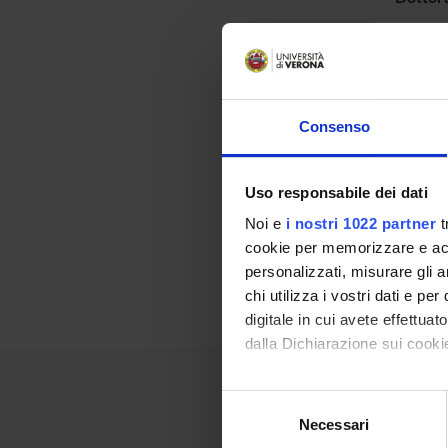
Corsi 
Maste
Consenso
Uso responsabile dei dati
Noi e
i nostri 1022 partner
t
cookie per memorizzare e acce
Dottora
personalizzati, misurare gli an
Intera
chi utilizza i vostri dati e pe
digitale in cui avete effettua
dalla Dichiarazione sui cookie
Con il tuo consenso, vorrem
Selezione
raccogliere informazi
Necessari
del
Identificare il tuo di