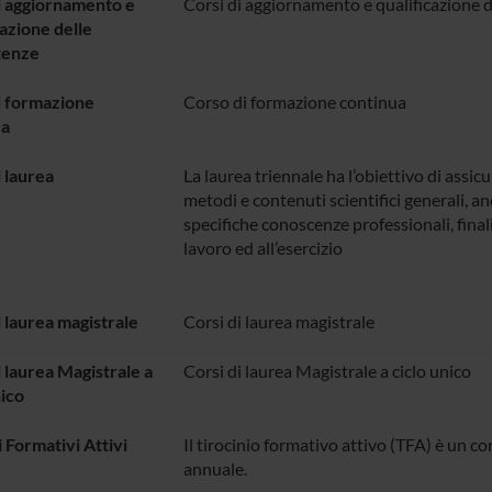
i aggiornamento e
Corsi di aggiornamento e qualificazione
cazione delle
tenze
i formazione
Corso di formazione continua
ua
i laurea
La laurea triennale ha l’obiettivo di assi
metodi e contenuti scientifici generali, anc
specifiche conoscenze professionali, final
lavoro ed all’esercizio
i laurea magistrale
Corsi di laurea magistrale
i laurea Magistrale a
Corsi di laurea Magistrale a ciclo unico
nico
i Formativi Attivi
Il tirocinio formativo attivo (TFA) è un c
annuale.