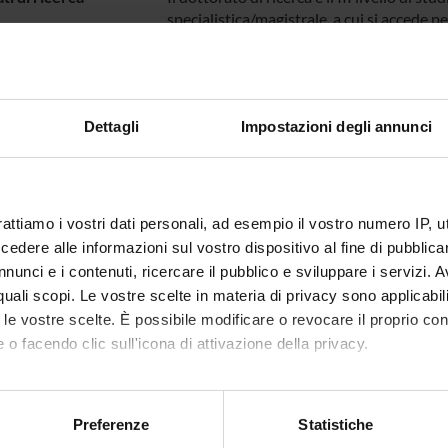
specialistica/magistrale, a cui si accede 
la ricerca.
di perfezionamento
Corsi di perfezionamento post-lauream
r
Corsi di studio post-laurea (master di I liv
Dettagli
Impostazioni degli annunci
livello) a carattere di perfezionamento sc
ricorrente. Forniscono conoscenze e abilità
operativo o di livello progettuale,
rattiamo i vostri dati personali, ad esempio il vostro numero IP, 
dere alle informazioni sul vostro dispositivo al fine di pubblica
ti di Ricerca
Dottorato alle cui attività didattiche co
nunci e i contenuti, ricercare il pubblico e sviluppare i servizi. A
teneo
r quali scopi. Le vostre scelte in materia di privacy sono applicabi
to le vostre scelte. È possibile modificare o revocare il proprio 
 o facendo clic sull'icona di attivazione della privacy.
mo anche:
Condividi
oni sulla tua posizione geografica, con un'approssimazione di qu
Preferenze
Statistiche
spositivo, scansionandolo attivamente alla ricerca di caratteristich