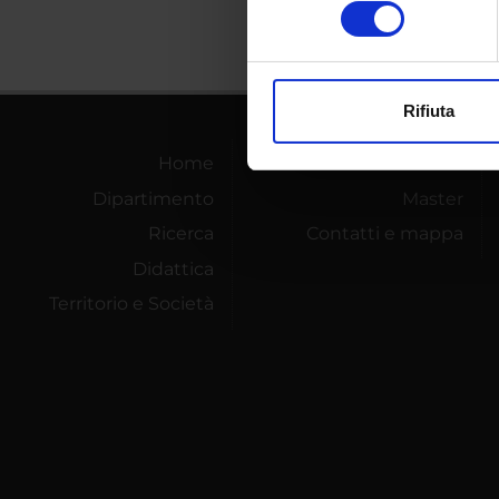
consenso
digitali).
Approfondisci come vengono el
modificare o ritirare il tuo 
Rifiuta
Utilizziamo i cookie per perso
nostro traffico. Condividiamo 
Home
Dottorati
di analisi dei dati web, pubbl
Dipartimento
Master
che hanno raccolto dal tuo uti
Ricerca
Contatti e mappa
Didattica
Territorio e Società