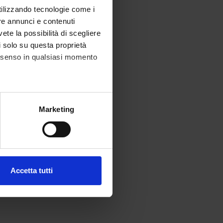
utilizzando tecnologie come i
re annunci e contenuti
vete la possibilità di scegliere
li solo su questa proprietà
consenso in qualsiasi momento
alche metro,
Marketing
e specifiche (impronte
ezione dettagli
. Puoi
Accetta tutti
l media e per analizzare il
ostri partner che si occupano
azioni che hai fornito loro o