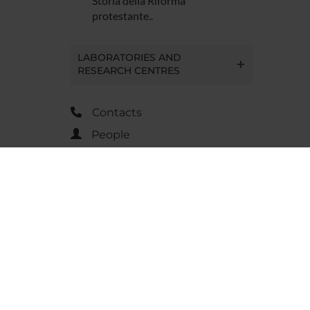
Storia della Riforma
protestante..
LABORATORIES AND
RESEARCH CENTRES
Contacts
People
Places
Calendar
AGENDA DI OGGI
sab
8 agosto 2026