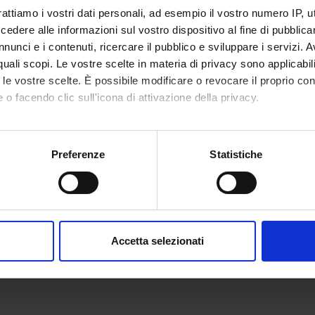
rattiamo i vostri dati personali, ad esempio il vostro numero IP, 
dere alle informazioni sul vostro dispositivo al fine di pubblica
nunci e i contenuti, ricercare il pubblico e sviluppare i servizi. A
r quali scopi. Le vostre scelte in materia di privacy sono applicabi
to le vostre scelte. È possibile modificare o revocare il proprio 
 o facendo clic sull'icona di attivazione della privacy.
mo anche:
oni sulla tua posizione geografica, con un'approssimazione di qu
Preferenze
Statistiche
spositivo, scansionandolo attivamente alla ricerca di caratteristich
aborati i tuoi dati personali e imposta le tue preferenze nella
s
consenso in qualsiasi momento dalla Dichiarazione sui cookie.
Accetta selezionati
nalizzare contenuti ed annunci, per fornire funzionalità dei socia
inoltre informazioni sul modo in cui utilizzi il nostro sito con i n
icità e social media, i quali potrebbero combinarle con altre inform
lizzo dei loro servizi.