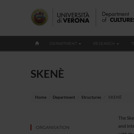
DEPARTMENT
RESEARCH
T
SKENÈ
Home
Department
Structures
SKENÈ
The Ske
and inte
ORGANISATION
with the