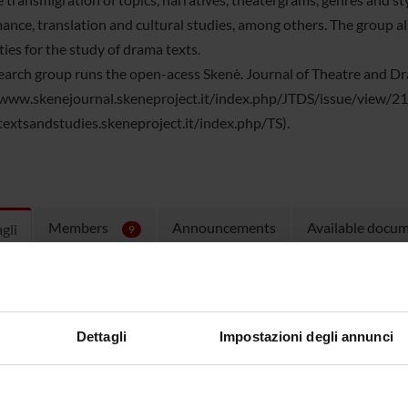
nce, translation and cultural studies, among others. The group also
ies for the study of drama texts.
earch group runs the open-acess Skenè. Journal of Theatre and D
/www.skenejournal.skeneproject.it/index.php/JTDS/issue/view/21) 
/textsandstudies.skeneproject.it/index.php/TS).
Members
Announcements
Available docu
gli
9
er
Silvia Bigliazzi
age
http://skene.dlls.univr.it
Dettagli
Impostazioni degli annunci
ment
Foreign Languages and Literatures