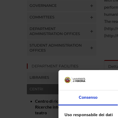
GOVERNANCE
performa
humanit
COMMITTEES
The res
(http:/
DEPARTMENT
ADMINISTRATION OFFICES
(http:/
STUDENT ADMINISTRATION
OFFICES
DEPARTMENT FACILITIES
Detta
LIBRARIES
Manag
CENTRI
Web p
Consenso
Centro di ricerca SKENÈ -
Depart
Ricerche interdisciplinari sul
teatro
Uso responsabile dei dati