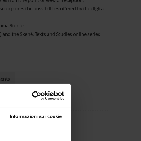
 explores the possibilities offered by the digital
rama Studies
and the Skenè. Texts and Studies online series
ments
Informazioni sui cookie