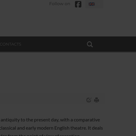
Follow on
CONTACTS
antiquity to the present day, with a comparative
classical and early modern English theatre. It deals
les from the point of view of reception,