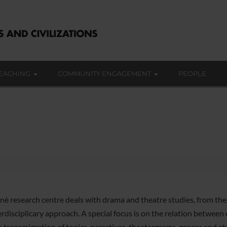
EACHING
COMMUNITY ENGAGEMENT
PEOPLE
nè research centre deals with drama and theatre studies, from the 
rdisciplicary approach. A special focus is on the relation between 
 transmigration of topics, narratives, theatergrams, genres and sty