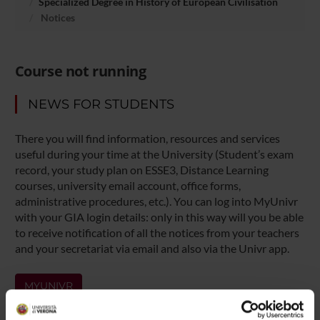
Specialized Degree in History of European Civilisation
Notices
Course not running
NEWS FOR STUDENTS
There you will find information, resources and services
useful during your time at the University (Student’s exam
record, your study plan on ESSE3, Distance Learning
courses, university email account, office forms,
administrative procedures, etc.). You can log into MyUnivr
with your GIA login details: only in this way will you be able
to receive notification of all the notices from your teachers
and your secretariat via email and also via the Univr app.
MYUNIVR