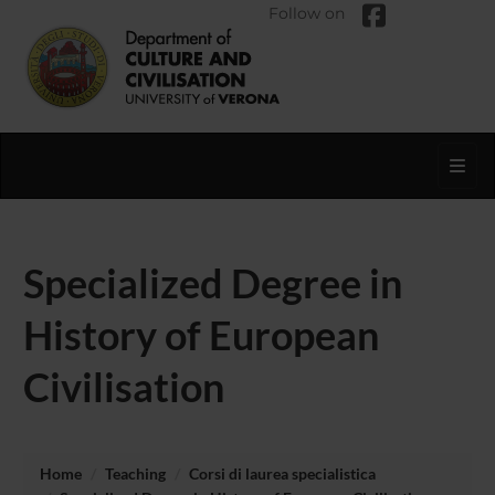
Follow on
Toggl
Specialized Degree in
History of European
Civilisation
Home
Teaching
Corsi di laurea specialistica