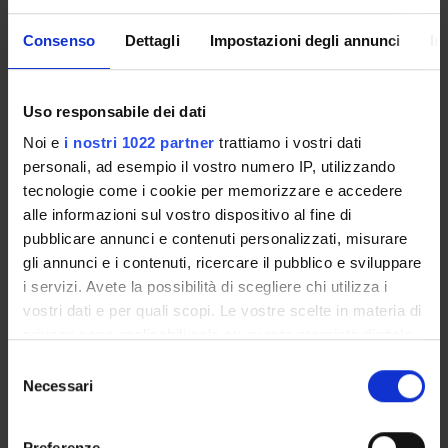
Consenso
Dettagli
Impostazioni degli annunci
In
Overview
Enrolment Policy
Courses
Uso responsabile dei dati
Academic Calendar
Noi e
i nostri 1022 partner
trattiamo i vostri dati
Lesson timetable
personali, ad esempio il vostro numero IP, utilizzando
Degree Programme
tecnologie come i cookie per memorizzare e accedere
Exam calendar
alle informazioni sul vostro dispositivo al fine di
Notices
pubblicare annunci e contenuti personalizzati, misurare
Thesis and internship proposals
gli annunci e i contenuti, ricercare il pubblico e sviluppare
Governing bodies
i servizi. Avete la possibilità di scegliere chi utilizza i
Faculty staff
vostri dati e per quali scopi. Le vostre scelte in materia di
privacy sono applicabili solo su questa proprietà digitale
in cui avete effettuato le vostre scelte. È possibile
STUDYING
Selezione
modificare o revocare il proprio consenso in qualsiasi
Necessari
del
momento dalla Dichiarazione sui cookie o facendo clic
COURSES
consenso
sull'icona di attivazione della privacy.
Preferenze