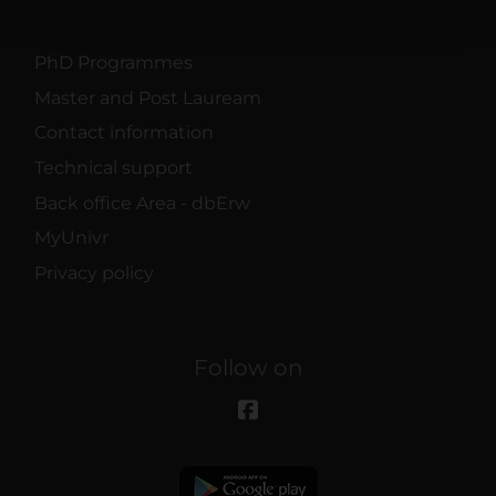
con altre informazioni che hai fornito loro o che hanno
raccolto dal tuo utilizzo dei loro servizi.
PhD Programmes
Master and Post Lauream
Contact information
Technical support
Back office Area - dbErw
MyUnivr
Privacy policy
Follow on