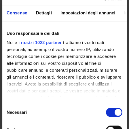
I would like receive information about:
Consenso
Dettagli
Impostazioni degli annunci
In
Teaching and courses
Research and services for Companies and
Individuals
Uso responsabile dei dati
Organization and Information Service
Noi e
i nostri 1022 partner
trattiamo i vostri dati
Email
personali, ad esempio il vostro numero IP, utilizzando
tecnologie come i cookie per memorizzare e accedere
alle informazioni sul vostro dispositivo al fine di
pubblicare annunci e contenuti personalizzati, misurare
Message
gli annunci e i contenuti, ricercare il pubblico e sviluppare
i servizi. Avete la possibilità di scegliere chi utilizza i
vostri dati e per quali scopi. Le vostre scelte in materia di
privacy sono applicabili solo su questa proprietà digitale
in cui avete effettuato le vostre scelte. È possibile
Selezione
modificare o revocare il proprio consenso in qualsiasi
Necessari
del
momento dalla Dichiarazione sui cookie o facendo clic
consenso
sull'icona di attivazione della privacy.