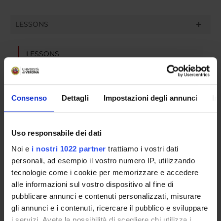
LESSONS
LESSONS
No lessons
Consenso
Dettagli
Impostazioni degli annunci
In
EXAMS
Uso responsabile dei dati
OFFICE HOURS
Noi e
i nostri 1022 partner
trattiamo i vostri dati
OTHER EVENTS
personali, ad esempio il vostro numero IP, utilizzando
tecnologie come i cookie per memorizzare e accedere
alle informazioni sul vostro dispositivo al fine di
pubblicare annunci e contenuti personalizzati, misurare
gli annunci e i contenuti, ricercare il pubblico e sviluppare
Contacts
i servizi. Avete la possibilità di scegliere chi utilizza i