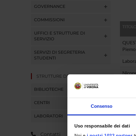
GOVERNANCE
COMMISSIONI
TITOL
UFFICI E STRUTTURE DI
SERVIZIO
QUEST
Piemon
SERVIZI DI SEGRETERIA
STUDENTI
Labora
Nicopo
STRUTTURE DEL DIPARTIMENTO
interna
BIBLIOTECHE
Campag
CENTRI
Consenso
Associ
LABORATORI
didatt
Uso responsabile dei dati
Tot 5 E
Contatti
Noi e
i nostri 1022 partner
t