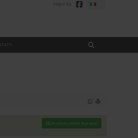
Segui su
TATTI
Archivio ultimi due anni