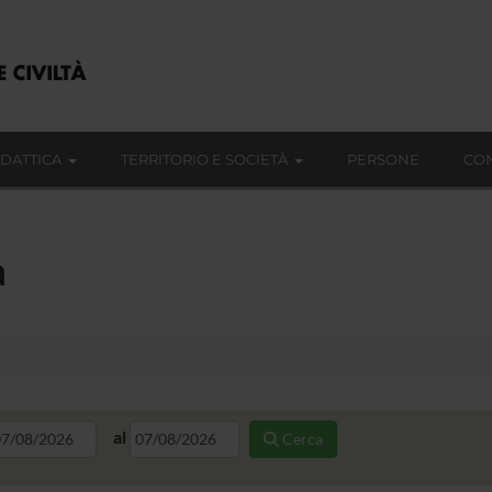
IDATTICA
TERRITORIO E SOCIETÀ
PERSONE
CON
a
al
Cerca