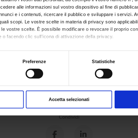
dere alle informazioni sul vostro dispositivo al fine di pubblica
nunci e i contenuti, ricercare il pubblico e sviluppare i servizi. A
r quali scopi. Le vostre scelte in materia di privacy sono applicabi
to le vostre scelte. È possibile modificare o revocare il proprio 
 o facendo clic sull'icona di attivazione della privacy.
mo anche:
oni sulla tua posizione geografica, con un'approssimazione di qu
Preferenze
Statistiche
spositivo, scansionandolo attivamente alla ricerca di caratteristich
aborati i tuoi dati personali e imposta le tue preferenze nella
s
consenso in qualsiasi momento dalla Dichiarazione sui cookie.
Accetta selezionati
nalizzare contenuti ed annunci, per fornire funzionalità dei socia
inoltre informazioni sul modo in cui utilizzi il nostro sito con i n
Condividi
icità e social media, i quali potrebbero combinarle con altre inform
lizzo dei loro servizi.