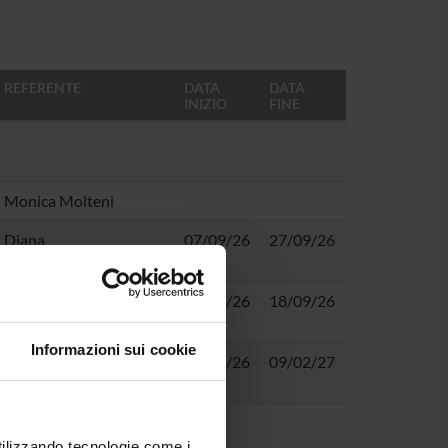
REFERENTE
DATA
DATA
INIZIO
FINE
Monica Molteni
Diana
07/09/26
27/09/26
Sergeeva Dobreva
Mattia Francesco
31/08/26
18/09/26
Antonio Cantatore
Informazioni sui cookie
09/02/26
09/02/27
utilizzando tecnologie come i