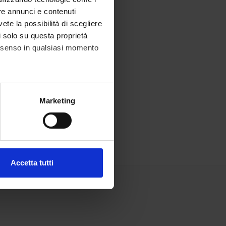
re annunci e contenuti
vete la possibilità di scegliere
li solo su questa proprietà
consenso in qualsiasi momento
alche metro,
Marketing
e specifiche (impronte
ezione dettagli
. Puoi
Accetta tutti
l media e per analizzare il
ostri partner che si occupano
azioni che hai fornito loro o