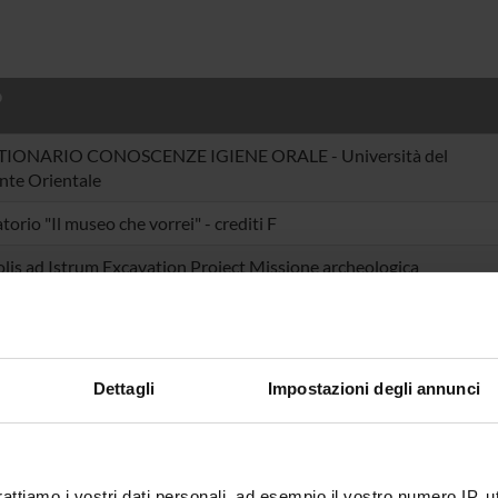
O
IONARIO CONOSCENZE IGIENE ORALE - Università del
te Orientale
torio "Il museo che vorrei" - crediti F
lis ad Istrum Excavation Project Missione archeologica
zionale nella città “della vittoria sul Danubio”
na 2026 - Chiesa e castello di Calendasco (PC)
Dettagli
Impostazioni degli annunci
azione Italiana Editori / Talents Venture: Nuova indagine sulla
ica universitaria
venti
rattiamo i vostri dati personali, ad esempio il vostro numero IP, 