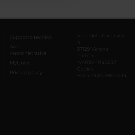
Viale dell'Università
Supporto tecnico
4
Area
37129 Verona
Amministrativa
Partita
IVA01541040232
MyUnivr
Codice
Privacy policy
Fiscale93009870234