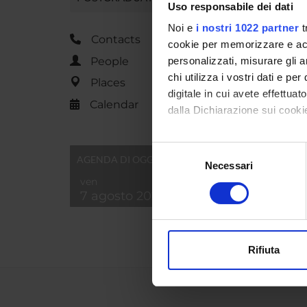
Uso responsabile dei dati
Inform
Noi e
i nostri 1022 partner
t
Contacts
cookie per memorizzare e acce
Locatio
People
personalizzati, misurare gli an
chi utilizza i vostri dati e pe
Places
Main D
digitale in cui avete effettua
Calendar
dalla Dichiarazione sui cookie
Macro 
Con il tuo consenso, vorrem
Subject
Selezione
AGENDA DI OGGI
raccogliere informazi
Necessari
del
Identificare il tuo di
ven
consenso
7 agosto 2026
digitali).
Approfondisci come vengono el
modificare o ritirare il tuo 
Rifiuta
Utilizziamo i cookie per perso
nostro traffico. Condividiamo 
di analisi dei dati web, pubbl