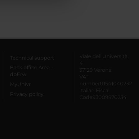
Viale dell'Università
Technical support
4
Back office Area -
37129 Verona
dbErw
VAT
number01541040232
MyUnivr
Italian Fiscal
Privacy policy
Code93009870234