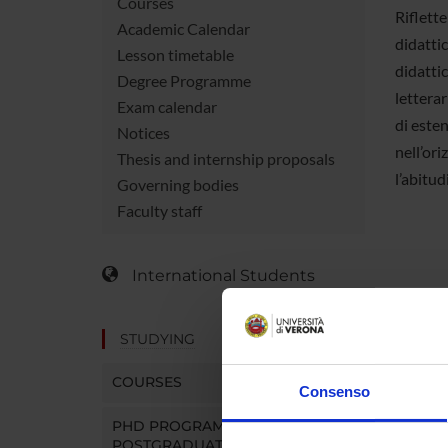
Courses
Riflette
Academic Calendar
didattic
Lesson timetable
didattic
Degree Programme
letterar
Exam calendar
di este
Notices
nell’ori
Thesis and internship proposals
l’abitud
Governing bodies
Faculty staff
International Students
COUR
STUDYING
Degree
COURSES
Durati
Consenso
PHD PROGRAMMES AND
Superv
POSTGRADUATE TRAINING