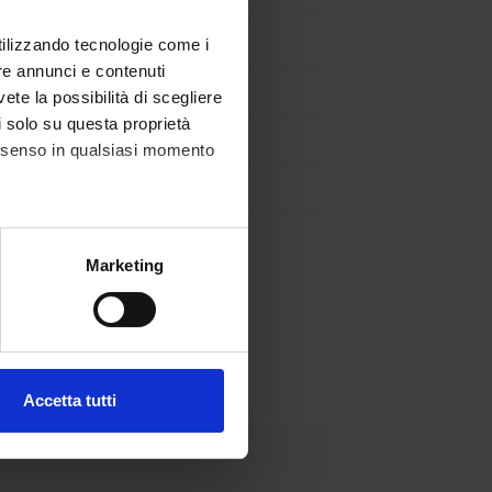
to Culture e Civiltà
utilizzando tecnologie come i
re annunci e contenuti
vete la possibilità di scegliere
li solo su questa proprietà
consenso in qualsiasi momento
ies
alche metro,
Marketing
e specifiche (impronte
ezione dettagli
. Puoi
Accetta tutti
l media e per analizzare il
ostri partner che si occupano
azioni che hai fornito loro o