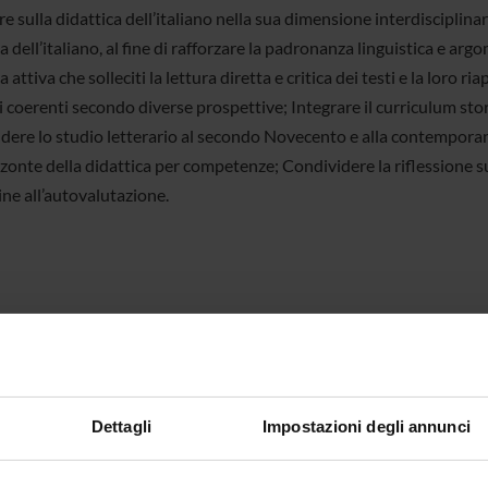
re sulla didattica dell’italiano nella sua dimensione interdisciplinar
a dell’italiano, al fine di rafforzare la padronanza linguistica e a
a attiva che solleciti la lettura diretta e critica dei testi e la loro
i coerenti secondo diverse prospettive; Integrare il curriculum stori
ndere lo studio letterario al secondo Novecento e alla contemporane
zzonte della didattica per competenze; Condividere la riflessione s
ine all’autovalutazione.
SE DETAILS
 type
Continuing education for teachers (previ
on
1 Year
Dettagli
Impostazioni degli annunci
isory body
Consiglio del Dipartimento Culture e Civi