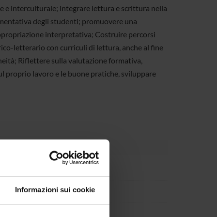
e e interculturale; integrare lettura e scrittura nella
rgomentativa degli studenti; promuovere una
 riappropriazione interpretativa; Costruire percorsi
co-letterario con curriculi di lettura, anche al fine
ità; Riflettere sulla valutazione formativa,
ul proprio lavoro e le buone pratiche, sviluppare
ous)
Informazioni sui cookie
ltà