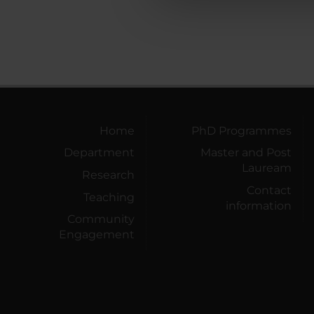
che hanno raccolto dal tuo uti
Home
PhD Programmes
Department
Master and Post
Lauream
Research
Contact
Teaching
information
Community
Engagement