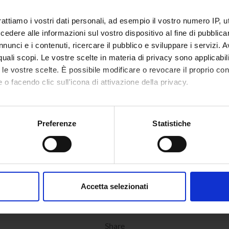
ation
Segreteria amministrativa del Dipartimen
rattiamo i vostri dati personali, ad esempio il vostro numero IP, 
dere alle informazioni sul vostro dispositivo al fine di pubblica
n
VERONA
nunci e i contenuti, ricercare il pubblico e sviluppare i servizi. A
r quali scopi. Le vostre scelte in materia di privacy sono applicabi
epartment
Cultures and Civilizations
to le vostre scelte. È possibile modificare o revocare il proprio 
 o facendo clic sull'icona di attivazione della privacy.
area
Humanities
mo anche:
 area
Literature, Arts and Communication Stud
oni sulla tua posizione geografica, con un'approssimazione di qu
Preferenze
Statistiche
spositivo, scansionandolo attivamente alla ricerca di caratteristich
aborati i tuoi dati personali e imposta le tue preferenze nella
s
consenso in qualsiasi momento dalla Dichiarazione sui cookie.
Accetta selezionati
nalizzare contenuti ed annunci, per fornire funzionalità dei socia
inoltre informazioni sul modo in cui utilizzi il nostro sito con i n
icità e social media, i quali potrebbero combinarle con altre inform
Share