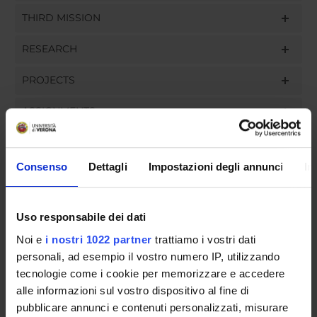
THIRD MISSION
RESEARCH
PROJECTS
ASSIGNMENTS
Consenso
Dettagli
Impostazioni degli annunci
In
ORGANISATION
Uso responsabile dei dati
GOVERNANCE
Noi e
i nostri 1022 partner
trattiamo i vostri dati
COMMITTEES
personali, ad esempio il vostro numero IP, utilizzando
tecnologie come i cookie per memorizzare e accedere
DEPARTMENT ADMINISTRATION OFFICES
alle informazioni sul vostro dispositivo al fine di
pubblicare annunci e contenuti personalizzati, misurare
STUDENT ADMINISTRATION OFFICES