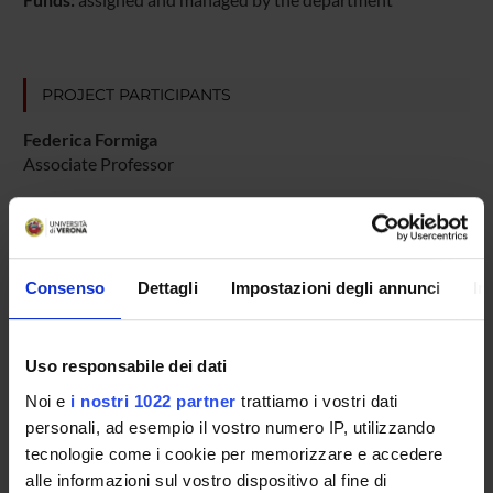
PROJECT PARTICIPANTS
Federica Formiga
Associate Professor
COLLABORATORI ESTERNI
Consenso
Dettagli
Impostazioni degli annunci
In
giuseppe parlato
Università degli Studi Internazionali di Roma
Uso responsabile dei dati
Noi e
i nostri 1022 partner
trattiamo i vostri dati
RESEARCH AREAS INVOLVED IN THE PROJECT
personali, ad esempio il vostro numero IP, utilizzando
tecnologie come i cookie per memorizzare e accedere
Storia e Antropologia
Cultural heritage, cultural identities and memories
alle informazioni sul vostro dispositivo al fine di