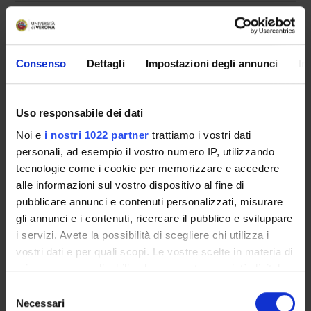
JP
2018 -
Anna Maria Paini
JointProject -
2
Ricucire
assegnato e
distanze e
gestito dal
luoghi. Per
Dipartimento
Consenso
Dettagli
Impostazioni degli annunci
In
una
quotidianità
condivisa
Uso responsabile dei dati
(RICU)
Noi e
i nostri 1022 partner
trattiamo i vostri dati
JP
2017 -
Monica Molteni
Joint Projects -
2
personali, ad esempio il vostro numero IP, utilizzando
Affreschi
assegnato e
tecnologie come i cookie per memorizzare e accedere
staccati:
gestito dal
alle informazioni sul vostro dispositivo al fine di
restauro e
Dipartimento
pubblicare annunci e contenuti personalizzati, misurare
conservazione
gli annunci e i contenuti, ricercare il pubblico e sviluppare
i servizi. Avete la possibilità di scegliere chi utilizza i
JP
2015 -
Gian Maria
Joint Projects -
2
vostri dati e per quali scopi. Le vostre scelte in materia di
Olivicoltura,
Varanini
assegnato e
produzione e
gestito dal
privacy sono applicabili solo su questa proprietà digitale
uso dell’olio
Dipartimento
in cui avete effettuato le vostre scelte. È possibile
Selezione
d’oliva nel
modificare o revocare il proprio consenso in qualsiasi
Necessari
del