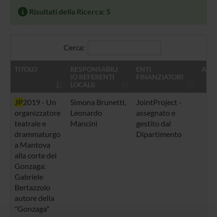
Risultati della Ricerca: 5
Cerca:
TITOLO
RESPONSABILI
ENTI
ANN
(O REFERENTI
FINANZIATORI
LOCALI)
JP
2019 - Un
Simona Brunetti
,
JointProject -
2
organizzatore
Leonardo
assegnato e
teatrale e
Mancini
gestito dal
drammaturgo
Dipartimento
a Mantova
alla corte dei
Gonzaga:
Gabriele
Bertazzolo
autore della
"Gonzaga"