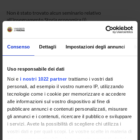
Non è stato trovato alcun seminario relativo
all'insegnamento Storia economica (i).
Consenso
Dettagli
Impostazioni degli annunci
In
OFFERTA FORMATIVA
CORSI DI STUDIO
Uso responsabile dei dati
DOTTORATI DI RICERCA E FORMAZIONE
Noi e
i nostri 1022 partner
trattiamo i vostri dati
SUPERIORE
personali, ad esempio il vostro numero IP, utilizzando
tecnologie come i cookie per memorizzare e accedere
Contatti
alle informazioni sul vostro dispositivo al fine di
Persone
pubblicare annunci e contenuti personalizzati, misurare
Luoghi
gli annunci e i contenuti, ricercare il pubblico e sviluppare
i servizi. Avete la possibilità di scegliere chi utilizza i
Calendario
vostri dati e per quali scopi. Le vostre scelte in materia di
privacy sono applicabili solo su questa proprietà digitale