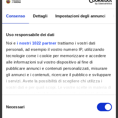
Emozioni, passioni, sentimenti: per una possibile storia
Consenso
Dettagli
Impostazioni degli annunci
In
La danse et la codification d’un langage des gestes dans l’Art
Écrits sur la colère et système des passions au xvie siècle
Uso responsabile dei dati
Sixteenth-Century Classifications of Passions and Their Hist
Noi e
i nostri 1022 partner
trattiamo i vostri dati
personali, ad esempio il vostro numero IP, utilizzando
Girolamo Donzellini on Anger: Managing Emotions between In
tecnologie come i cookie per memorizzare e accedere
Gioia e tristezza nella tradizione galenica (circa 1275-1525)
alle informazioni sul vostro dispositivo al fine di
pubblicare annunci e contenuti personalizzati, misurare
gli annunci e i contenuti, ricercare il pubblico e sviluppare
i servizi. Avete la possibilità di scegliere chi utilizza i
vostri dati e per quali scopi. Le vostre scelte in materia di
ATTIVITÀ
privacy sono applicabili solo su questa proprietà digitale
in cui avete effettuato le vostre scelte. È possibile
AREE DI RICERCA
Selezione
modificare o revocare il proprio consenso in qualsiasi
Necessari
del
GRUPPI DI RICERCA
momento dalla Dichiarazione sui cookie o facendo clic
consenso