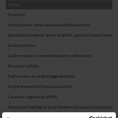
TITOLO
Emozioni
Introduzione: verso una storia dell’esperienza
Sensibilità moderne. Storie di affetti, passioni e sensi (secoli 
Ludic emotions
Ludic emotions: some introductory reflections
Emozioni ludiche
Fedi e suoni. Arcangeli legge Bertolini
Anche le emozioni hanno una storia
Cardano: sognare gli affetti
Dance and Feelings in Early Modern European Discourses
The savage, the peasant and the witch