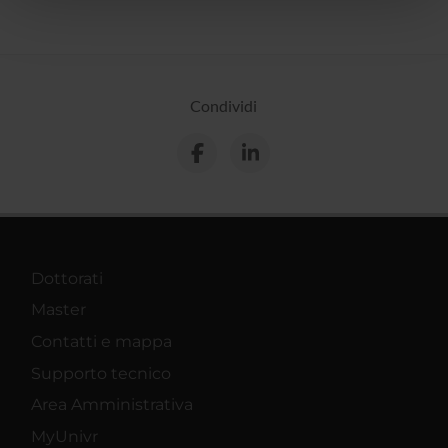
pubblicità e social media, i quali potrebbero combinarle
con altre informazioni che hai fornito loro o che hanno
raccolto dal tuo utilizzo dei loro servizi.
Condividi
Dottorati
Master
Contatti e mappa
Supporto tecnico
Area Amministrativa
MyUnivr