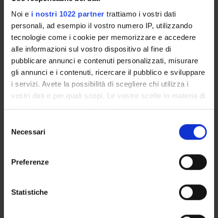
ORGANIZZAZIONE
Noi e
i nostri 1022 partner
trattiamo i vostri dati
personali, ad esempio il vostro numero IP, utilizzando
GOVERNANCE
tecnologie come i cookie per memorizzare e accedere
alle informazioni sul vostro dispositivo al fine di
COMMISSIONI
pubblicare annunci e contenuti personalizzati, misurare
gli annunci e i contenuti, ricercare il pubblico e sviluppare
UFFICI E STRUTTURE DI SERVIZIO
i servizi. Avete la possibilità di scegliere chi utilizza i
vostri dati e per quali scopi. Le vostre scelte in materia di
SERVIZI DI SEGRETERIA STUDENTI
privacy sono applicabili solo su questa proprietà digitale
in cui avete effettuato le vostre scelte. È possibile
Selezione
STRUTTURE DEL DIPARTIMENTO
modificare o revocare il proprio consenso in qualsiasi
Necessari
del
momento dalla Dichiarazione sui cookie o facendo clic
BIBLIOTECHE
consenso
sull'icona di attivazione della privacy.
Preferenze
CENTRI
Con il tuo consenso, vorremmo anche:
LABORATORI
raccogliere informazioni sulla tua posizione
Statistiche
geografica, con un'approssimazione di qualche
Contatti
metro,