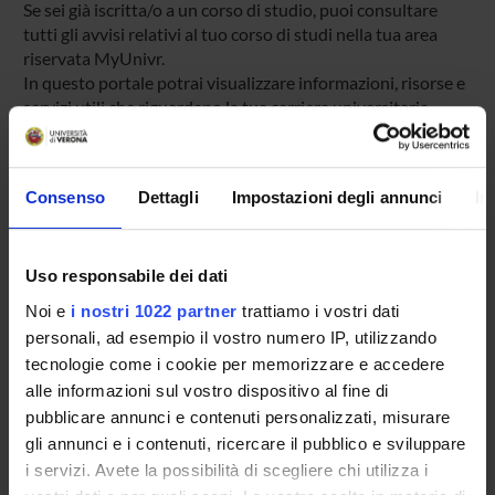
Se sei già iscritta/o a un corso di studio, puoi consultare
tutti gli avvisi relativi al tuo corso di studi nella tua area
riservata MyUnivr.
In questo portale potrai visualizzare informazioni, risorse e
servizi utili che riguardano la tua carriera universitaria
(libretto online, gestione della carriera Esse3, corsi e-
learning, email istituzionale, modulistica di segreteria,
procedure amministrative, ecc.).
Consenso
Dettagli
Impostazioni degli annunci
In
Entra in MyUnivr con le tue credenziali GIA: solo così
potrai ricevere notifica di tutti gli avvisi dei tuoi docenti e
della tua segreteria via mail e anche tramite l'app Univr.
Uso responsabile dei dati
MYUNIVR
Noi e
i nostri 1022 partner
trattiamo i vostri dati
personali, ad esempio il vostro numero IP, utilizzando
tecnologie come i cookie per memorizzare e accedere
alle informazioni sul vostro dispositivo al fine di
Contatti
pubblicare annunci e contenuti personalizzati, misurare
Persone
gli annunci e i contenuti, ricercare il pubblico e sviluppare
i servizi. Avete la possibilità di scegliere chi utilizza i
Luoghi