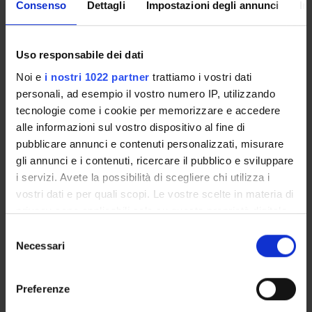
Enrolment Policy
Consenso
Dettagli
Impostazioni degli annunci
In
Courses
Academic Calendar
Uso responsabile dei dati
Lesson timetable
Degree Programme
Noi e
i nostri 1022 partner
trattiamo i vostri dati
Exam calendar
personali, ad esempio il vostro numero IP, utilizzando
Notices
tecnologie come i cookie per memorizzare e accedere
alle informazioni sul vostro dispositivo al fine di
Thesis and internship proposals
pubblicare annunci e contenuti personalizzati, misurare
Governing bodies
gli annunci e i contenuti, ricercare il pubblico e sviluppare
Faculty staff
i servizi. Avete la possibilità di scegliere chi utilizza i
vostri dati e per quali scopi. Le vostre scelte in materia di
STUDYING
privacy sono applicabili solo su questa proprietà digitale
in cui avete effettuato le vostre scelte. È possibile
Selezione
COURSES
modificare o revocare il proprio consenso in qualsiasi
Necessari
del
momento dalla Dichiarazione sui cookie o facendo clic
consenso
PHD PROGRAMMES AND POSTGRADUATE
sull'icona di attivazione della privacy.
TRAINING
Preferenze
Con il tuo consenso, vorremmo anche: