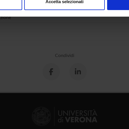
O
Accetta selezionati
nalizzare contenuti ed annunci, per fornire funzionalità dei socia
ibori di San Giorgio di Valpolicella (VIII e XI secolo): genesi, vicen
inoltre informazioni sul modo in cui utilizzi il nostro sito con i n
uzione
icità e social media, i quali potrebbero combinarle con altre inform
lizzo dei loro servizi.
Condividi