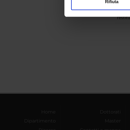
TITOL
Rifiuta
Utilizziamo i cookie per perso
I due c
nostro traffico. Condividiamo 
restit
di analisi dei dati web, pubbl
che hanno raccolto dal tuo uti
Home
Dottorati
Dipartimento
Master