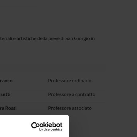
eriali e artistiche della pieve di San Giorgio in
Franco
Professore ordinario
setti
Professore a contratto
ra Rossi
Professore associato