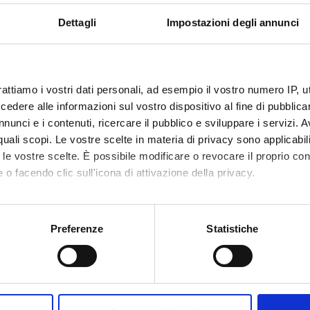
Dettagli
Impostazioni degli annunci
DI RICERCA COINVOLTE DAL PROGETTO
 e Antropologia
al studies, symbolic representation, religious studies
rattiamo i vostri dati personali, ad esempio il vostro numero IP, 
dell'arte
dere alle informazioni sul vostro dispositivo al fine di pubblica
y of art and architecture
nunci e i contenuti, ricercare il pubblico e sviluppare i servizi. A
r quali scopi. Le vostre scelte in materia di privacy sono applicabi
 e Antropologia
to le vostre scelte. È possibile modificare o revocare il proprio 
al history
 o facendo clic sull'icona di attivazione della privacy.
mo anche:
NI
oni sulla tua posizione geografica, con un'approssimazione di qu
Preferenze
Statistiche
spositivo, scansionandolo attivamente alla ricerca di caratteristich
 Geografie
aborati i tuoi dati personali e imposta le tue preferenze nella
s
CAZIONI
consenso in qualsiasi momento dalla Dichiarazione sui cookie.