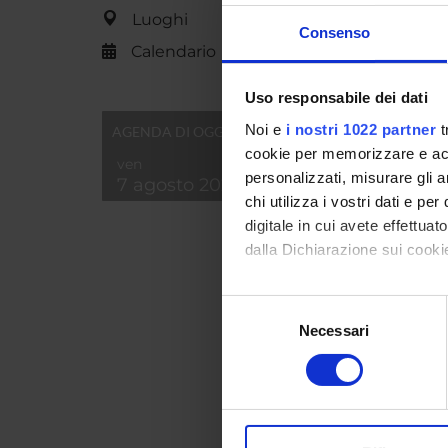
Luoghi
Consenso
Calendario
AREE 
Storia
Uso responsabile dei dati
Cultur
Noi e
i nostri 1022 partner
t
AGENDA DI OGGI
Storia 
cookie per memorizzare e acce
ven
Histor
personalizzati, misurare gli an
7 agosto 2026
chi utilizza i vostri dati e pe
Storia
digitale in cui avete effettua
Mediev
dalla Dichiarazione sui cookie
Con il tuo consenso, vorrem
Selezione
SEZIO
raccogliere informazi
Necessari
del
Identificare il tuo di
consenso
Arti e
digitali).
Approfondisci come vengono el
PUBBLI
modificare o ritirare il tuo 