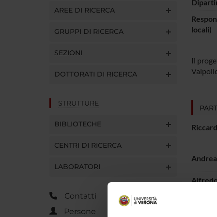
Diparti
AREE DI RICERCA
Respons
locali)
GRUPPI DI RICERCA
SEZIONI
Il proge
Valpolic
DOTTORATI DI RICERCA
STRUTTURE
PART
BIBLIOTECHE
Riccard
CENTRI DI RICERCA
Andrea
LABORATORI
Alfred
Contatti
Fabio 
Persone