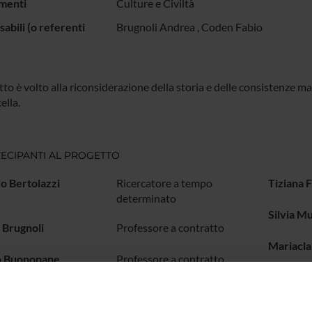
menti
Culture e Civiltà
abili (o referenti
Brugnoli Andrea
,
Coden Fabio
tto è volto alla riconsiderazione della storia e delle consistenze mat
ella.
ECIPANTI AL PROGETTO
o Bertolazzi
Ricercatore a tempo
Tiziana 
determinato
Silvia Mu
 Brugnoli
Professore a contratto
Mariacla
o Buonopane
Professore a contratto
Coden
Professore associato