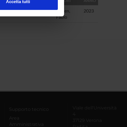
AUTORI
ANNO
Accetta tutti
l media e per analizzare il
de conservative e ipotesi di
Coden,
2023
ostri partner che si occupano
Fabio
azioni che hai fornito loro o
Viale dell'Università
Supporto tecnico
4
Area
37129 Verona
Amministrativa
Partita