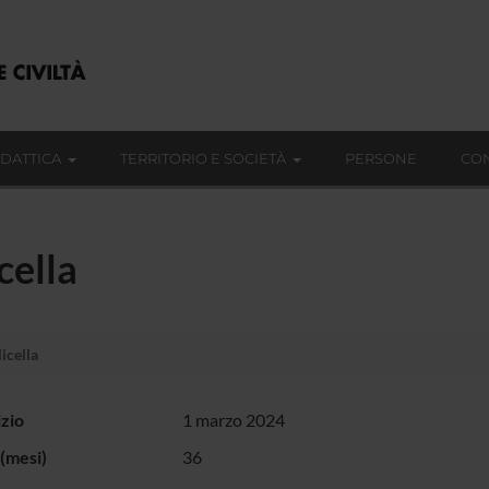
IDATTICA
TERRITORIO E SOCIETÀ
PERSONE
CON
cella
icella
izio
1 marzo 2024
(mesi)
36