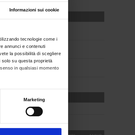
Informazioni sui cookie
utilizzando tecnologie come i
re annunci e contenuti
vete la possibilità di scegliere
li solo su questa proprietà
consenso in qualsiasi momento
alche metro,
Marketing
e specifiche (impronte
ezione dettagli
. Puoi