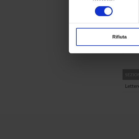
Identificare il tuo di
consenso
AREE 
digitali).
Approfondisci come vengono el
Lingui
modificare o ritirare il tuo 
Langua
Rifiuta
Lingui
Utilizziamo i cookie per perso
Theore
nostro traffico. Condividiamo 
di analisi dei dati web, pubbl
che hanno raccolto dal tuo uti
SEZIO
Letter