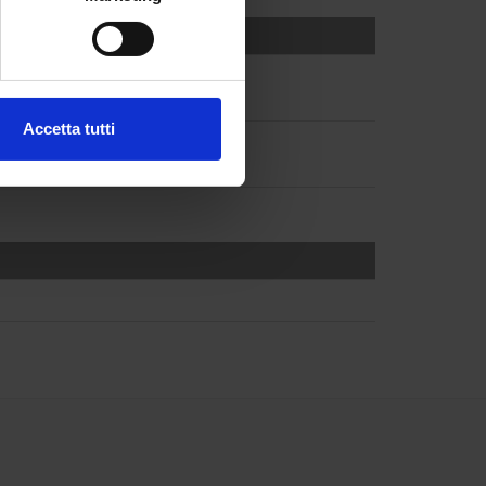
e specifiche (impronte
ezione dettagli
. Puoi
Accetta tutti
l media e per analizzare il
ostri partner che si occupano
azioni che hai fornito loro o