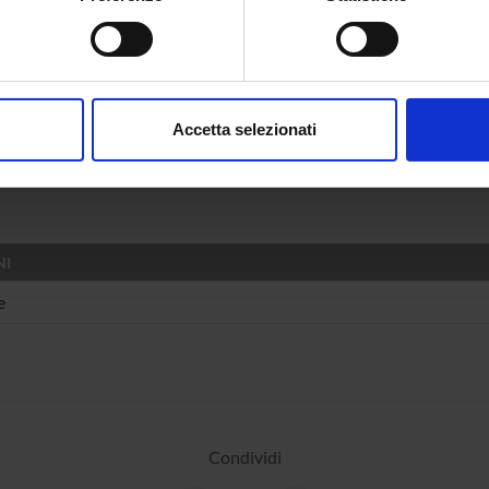
spositivo, scansionandolo attivamente alla ricerca di caratteristich
DI RICERCA COINVOLTE DAL PROGETTO
aborati i tuoi dati personali e imposta le tue preferenze nella
s
stica
consenso in qualsiasi momento dalla Dichiarazione sui cookie.
ge learning and processing
Accetta selezionati
stica
nalizzare contenuti ed annunci, per fornire funzionalità dei socia
tical linguistics; computational linguistics
inoltre informazioni sul modo in cui utilizzi il nostro sito con i n
icità e social media, i quali potrebbero combinarle con altre inform
lizzo dei loro servizi.
NI
e
Condividi