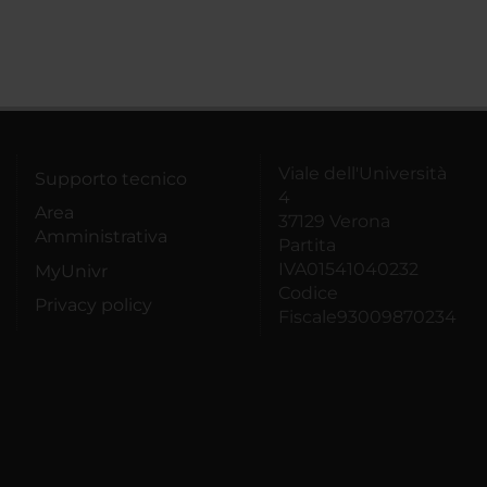
Viale dell'Università
Supporto tecnico
4
Area
37129 Verona
Amministrativa
Partita
IVA01541040232
MyUnivr
Codice
Privacy policy
Fiscale93009870234