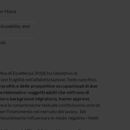
er Maria
mployability-and-
ati,
ica di Eccellenza 2018) ha l’obiettivo di
on fragilità nell’alfabetizzazione. Nello specifico,
profilo e delle prospettive occupazionali di due
è problematico: soggetti adulti che soffrono di
el loro background migratorio, hanno appreso
one e la comprensione testuale costituiscono aree di
 l’inserimento nel mercato del lavoro. Tali
otenzialmente influenzare in modo negativo i livelli