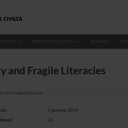
IDATTICA
TERRITORIO E SOCIETÀ
PERSONE
CON
y and Fragile Literacies
ty and Fragile Literacies
izio
1 gennaio 2019
(mesi)
36