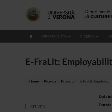
DIPARTIMENTO
RICERCA
D
E-FraLit: Employabilit
Home
Ricerca
Progetti
E-FraLit: Employabili
Data in
Durata 
ATTIVITÀ