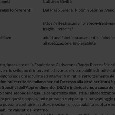
menti
Culture e Civiltà
abili (o referenti
Dal Maso Serena
,
Piccinin Sabrina
,
Vend
https://sites.hss.univr.it/latec/e-fralit-e
fragile-literacies/
chiave
adulti analfabeti e scarsamente alfabetizz
alfabetizzazione, impiegabilità
tto, finanziato dalla Fondazione Cariverona (Bando Ricerca Scientif
re lo sviluppo di interventi a favore dell’occupabilità di individui c
ongono indagini accurate ed interventi mirati al
rafforzamento del 
oni sul territorio italiano per cui l’accesso alla letto-scrittura 
i Specifici dell’Apprendimento (DSA) e individui che, a causa d
ano come seconda lingua
. La competenza linguistica, l’alfabetizzazi
za per queste popolazioni e possono comportare uno svantaggio per
tà possono confluire in auto-percezioni di occupabilità ridotta e p
abilità valutati dall’esterno.