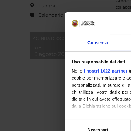
Grazie a
Luoghi
collabor
progett
Calendario
lavorat
sviluppo
A quest
AGENDA DI OGGI
formazio
Consenso
finalizz
sab
poi moni
8 agosto 2026
e funzio
Uso responsabile dei dati
confron
Noi e
i nostri 1022 partner
t
cookie per memorizzare e acce
PART
personalizzati, misurare gli an
chi utilizza i vostri dati e pe
Serena
digitale in cui avete effettua
dalla Dichiarazione sui cookie
Sabrina
Con il tuo consenso, vorrem
Selezione
raccogliere informazi
Necessari
del