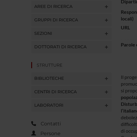
Diparti
AREE DI RICERCA
Respons
locali)
GRUPPI DI RICERCA
URL
SEZIONI
Parole 
DOTTORATI DI RICERCA
STRUTTURE
Il proge
BIBLIOTECHE
promuove
si prop
CENTRI DI RICERCA
popolazi
Disturb
LABORATORI
l’itali
debolez
Contatti
difficol
di occup
Persone