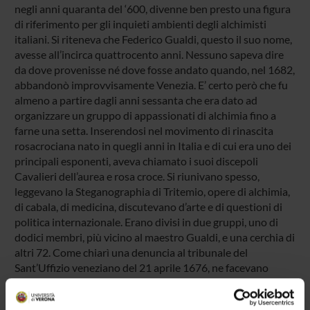
negli anni quaranta del ‘600, divenne ben presto una figura
di riferimento per gli inquieti ambienti degli alchimisti
italiani. Si riteneva che Federico Gualdi, questo il suo nome,
avesse all’incirca quattrocento anni. Nessuno sapeva dire
da dove provenisse né dove fosse andato quando, nel 1682,
abbandonò improvvisamente Venezia. E’ certo però che fu
almeno a partire dagli anni sessanta che era dato ad
organizzare un gruppo di appassionati di alchimia fino a
farne una setta. Inserendosi nel movimento di rinascita
rosacrociana nato in quegli anni in Italia e di cui era uno dei
principali esponenti, aveva chiamato i suoi discepoli
Cavalieri dell’aurea e rosa croce. Si riunivano spesso,
leggevano la Steganographia di Tritemio, opere di alchimia,
di cabala, di medicina, discutevano d’arte e di questioni di
politica internazionale. Erano divisi in due gruppi, uno di
dodici membri, più vicino al maestro Gualdi, e una cerchia di
altri 72. Come chiarì una denuncia al tribunale del
Sant’Uffizio veneziano del 21 aprile 1676, ne facevano
parte medici, scienziati, letterati, nobili legati alla corte
romana della regina Cristina di Svezia, diplomatici,