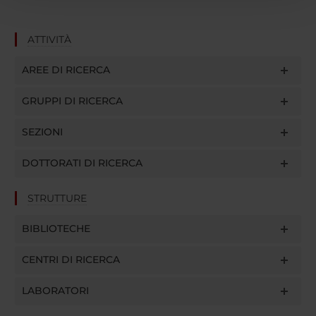
con altre informazioni che hai fornito loro o che hanno
raccolto dal tuo utilizzo dei loro servizi.
ATTIVITÀ
AREE DI RICERCA
GRUPPI DI RICERCA
SEZIONI
DOTTORATI DI RICERCA
STRUTTURE
BIBLIOTECHE
CENTRI DI RICERCA
LABORATORI