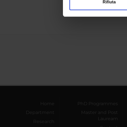
Rifiuta
Utilizziamo i cookie per perso
Scienze
nostro traffico. Condividiamo 
di analisi dei dati web, pubbl
che hanno raccolto dal tuo uti
Home
PhD Programmes
Department
Master and Post
Lauream
Research