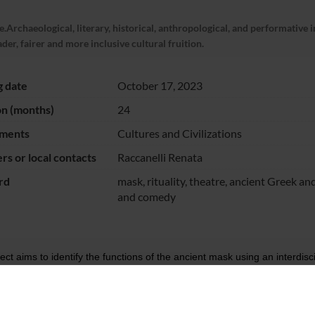
rchaeological, literary, historical, anthropological, and performative in
der, fairer and more inclusive cultural fruition.
g date
October 17, 2023
on (months)
24
ments
Cultures and Civilizations
s or local contacts
Raccanelli Renata
rd
mask, rituality, theatre, ancient Greek 
and comedy
ect aims to identify the functions of the ancient mask using an interdisci
trical mask will be conducted in the context of the anthropology of the
lly Plautine) and their relationship with the corresponding Greek model
er companies and theatrical productions, with whom we intend to plan t