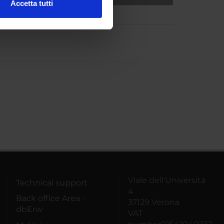
Accetta tutti
l media e per analizzare il
ostri partner che si occupano
azioni che hai fornito loro o
Viale dell'Università
Technical support
4
Back office Area -
37129 Verona
dbErw
VAT