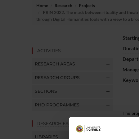
Home
Research
Projects
PRIN 2022. The mask between rituality and theatre.A
through Digital Humanities tools with a view to a broa
Startin
Durati
ACTIVITIES
Depart
RESEARCH AREAS
Manager
RESEARCH GROUPS
Keywo
SECTIONS
PHD PROGRAMMES
The proj
the thea
RESEARCH FACILITIES
(especia
to theat
LIBRARIES