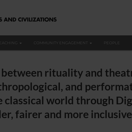
EACHING
COMMUNITY ENGAGEMENT
PEOPLE
between rituality and theat
anthropological, and performa
e classical world through Di
er, fairer and more inclusive 