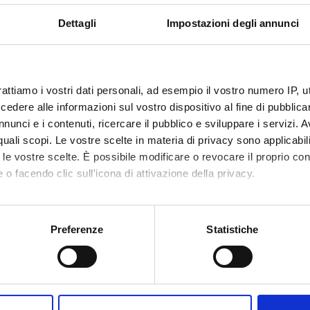
ntly with the opening of the planned exhibitions in the Archaeological 
o research on modern and contemporary theatre.
Dettagli
Impostazioni degli annunci
ECT PARTICIPANTS
rattiamo i vostri dati personali, ad esempio il vostro numero IP, 
Raccanelli
Associate Professor
dere alle informazioni sul vostro dispositivo al fine di pubblica
nunci e i contenuti, ricercare il pubblico e sviluppare i servizi. A
r quali scopi. Le vostre scelte in materia di privacy sono applicabi
to le vostre scelte. È possibile modificare o revocare il proprio 
RCH AREAS INVOLVED IN THE PROJECT
 o facendo clic sull'icona di attivazione della privacy.
 letteratura e filologia greca e latina
s, ancient literature and art
mo anche:
oni sulla tua posizione geografica, con un'approssimazione di qu
 e Antropologia
Preferenze
Statistiche
spositivo, scansionandolo attivamente alla ricerca di caratteristich
ogy and palaeography; historical linguistics
aborati i tuoi dati personali e imposta le tue preferenze nella
s
consenso in qualsiasi momento dalla Dichiarazione sui cookie.
ONS