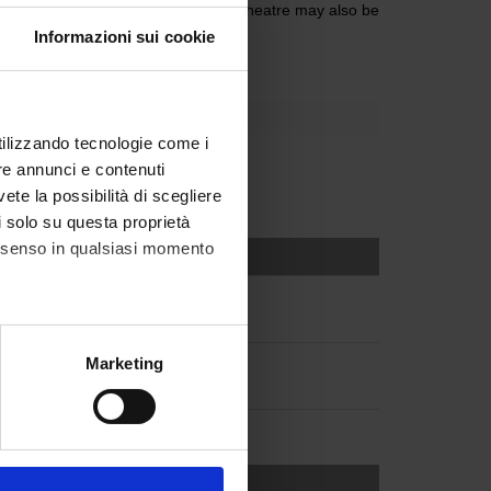
Area of Lipari Research on classical theatre may also be
Informazioni sui cookie
utilizzando tecnologie come i
re annunci e contenuti
vete la possibilità di scegliere
li solo su questa proprietà
consenso in qualsiasi momento
alche metro,
Marketing
e specifiche (impronte
ezione dettagli
. Puoi