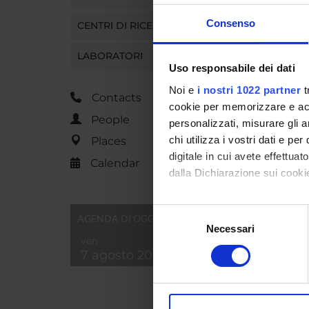
concurre
linked t
Consenso
CENTRI DI RICERCA
LABORATORI
Uso responsabile dei dati
PROJ
Noi e
i nostri 1022 partner
t
Contacts
Renata 
cookie per memorizzare e acce
People
personalizzati, misurare gli an
chi utilizza i vostri dati e pe
Places
digitale in cui avete effettua
RESEA
Calendar
dalla Dichiarazione sui cookie
Lingua,
Classic
Con il tuo consenso, vorrem
Selezione
AGENDA DI OGGI
raccogliere informazi
Storia
Necessari
del
ven
Identificare il tuo di
Philol
consenso
7 agosto 2026
digitali).
Approfondisci come vengono el
modificare o ritirare il tuo 
SECTI