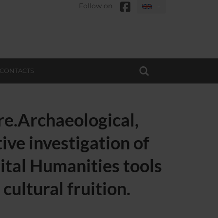
Follow on
CONTACTS
re.Archaeological,
tive investigation of
gital Humanities tools
cultural fruition.