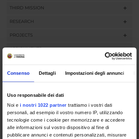
THIRD MISSION
RESEARCH
PROJECTS
ASSIGNMENTS
Consenso
Dettagli
Impostazioni degli annunci
In
ORGANISATION
Uso responsabile dei dati
GOVERNANCE
Noi e
i nostri 1022 partner
trattiamo i vostri dati
COMMITTEES
personali, ad esempio il vostro numero IP, utilizzando
tecnologie come i cookie per memorizzare e accedere
DEPARTMENT ADMINISTRATION OFFICES
alle informazioni sul vostro dispositivo al fine di
pubblicare annunci e contenuti personalizzati, misurare
STUDENT ADMINISTRATION OFFICES