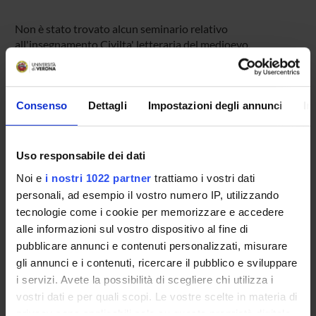
Non è stato trovato alcun seminario relativo
all'insegnamento Civilta' letteraria del medioevo.
Consenso
Dettagli
Impostazioni degli annunci
In
OFFERTA FORMATIVA
CORSI DI STUDIO
Uso responsabile dei dati
DOTTORATI DI RICERCA E FORMAZIONE
Noi e
i nostri 1022 partner
trattiamo i vostri dati
SUPERIORE
personali, ad esempio il vostro numero IP, utilizzando
tecnologie come i cookie per memorizzare e accedere
Contatti
alle informazioni sul vostro dispositivo al fine di
Persone
pubblicare annunci e contenuti personalizzati, misurare
Luoghi
gli annunci e i contenuti, ricercare il pubblico e sviluppare
i servizi. Avete la possibilità di scegliere chi utilizza i
Calendario
vostri dati e per quali scopi. Le vostre scelte in materia di
privacy sono applicabili solo su questa proprietà digitale