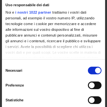
Uso responsabile dei dati
Noi e
i nostri 1022 partner
trattiamo i vostri dati
SECTIONS
personali, ad esempio il vostro numero IP, utilizzando
tecnologie come i cookie per memorizzare e accedere
Scienze dell'antichità
alle informazioni sul vostro dispositivo al fine di
pubblicare annunci e contenuti personalizzati, misurare
PUBLICATIONS
gli annunci e i contenuti, ricercare il pubblico e sviluppare
TITLE
AUTHORS
i servizi. Avete la possibilità di scegliere chi utilizza i
vostri dati e per quali scopi. Le vostre scelte in materia di
Lessico delle iscrizioni reali sumeriche
Ponchia, S.; R
privacy sono applicabili solo su questa proprietà digitale
Progetto “Dizionari del Vicino Oriente Antico”
Ponchia, S.; R
in cui avete effettuato le vostre scelte. È possibile
Selezione
modificare o revocare il proprio consenso in qualsiasi
Necessari
del
momento dalla Dichiarazione sui cookie o facendo clic
consenso
sull'icona di attivazione della privacy.
Preferenze
ACTIVITIES
Con il tuo consenso, vorremmo anche:
RESEARCH AREAS
raccogliere informazioni sulla tua posizione
Statistiche
geografica, con un'approssimazione di qualche