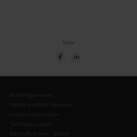
Share
PhD Programmes
Master and Post Lauream
Contact information
Technical support
Back office Area - dbErw