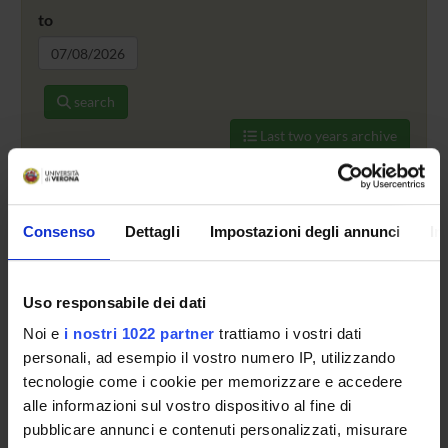
to
search
Last two years archive
Consenso
Dettagli
Impostazioni degli annunci
In
TITLE
PROGR
Uso responsabile dei dati
Il teatro di Euripide: testo, lingua, rappresentazione
Andrea
Noi e
i nostri 1022 partner
trattiamo i vostri dati
personali, ad esempio il vostro numero IP, utilizzando
Tot 1 Events
tecnologie come i cookie per memorizzare e accedere
alle informazioni sul vostro dispositivo al fine di
pubblicare annunci e contenuti personalizzati, misurare